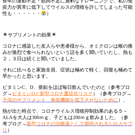
長年の運動不足・筋肉不足に過剰なトレーニングで、私の免
疫力が異常に低下してウイルスの増殖を許してしまった可能
性も・・・・・・
）
サプリメントの効果
コロナに感染した友人らや患者様から、オミクロンは喉の痛
みが激烈で食べられないという話を多く聞いていたし、熱も
２，３日は続くと聞いていました。
それに比べると家族全員、症状は極めて軽く、回復も極めて
早かったと思います。
ビタミンC、D、亜鉛をほぼ毎日飲んでいたのと（参考ブロ
グ→
ビタミンDと新型コロナ重症化リスク
）（参考ブログ→
子供のサプリメント 免疫機能を低下させないために
）、
熱が出た時点で、コロナウイルス増殖抑制効果のある５－
ALAを大人は300ｍｇ、子どもは200ｍｇ飲みました。（参
考ブログ→
新型コロナの治療薬として期待される5-ALAサプ
リ
）