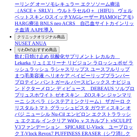
ーリング
オーソモレキュラー
エクソソーム療法
（ASCE＋ SRLV）
ウルトラセルQ＋（HIFU）
ヴェル
ベットスキン
QスイッチYAGレーザー
PIAMO(ピアモ)
HARG療法
BNLS neo
ACRS 自己血サイトカインリッ
チ血清
AAPE導入
クリニックオリジナル商品
NUSET
ANUA
りわDrのおすすめ商品
飲む日焼け止め
抗酸化サプリメント
レカルカ
Lekarka
リュミエリーナ
リビジョン
ラロッシュポゼ
ラ
ッシュラッシュ
ラシャスリップス
ユースフルリップ
まつ毛美容液
ヘリオケア
ベイビーリッププランパー
プロテイン
パントガール
パースピレックス
ナビジョ
ン
ドクターメロン
ディビュース DEBEAUS
ソルプロ
プリュスホワイト
ゼオスキン ZOスキン
ジャンマリ
ーニ
シスペラ（システアミンクリーム）
ザガーロ
ク
リスタルトマト
グラッシュビスタ
ガウディスキン
オ
バジ ニューシル Nu-Cil
エンビロン
エクストララッシ
ュ
エクエル
インクリア
WiQo
ｖスカルプト
vSCULPT
V3ファンデーション SPICARE
U-Vlock ユーブロッ
ク
T-Vlock
Revox7
PUFFINESS ERASER（シワ消しク