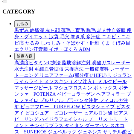
CATEGORY
お悩み
黒ずみ
静脈湖
赤ら顔
薄毛・育毛
脱毛
老人性血管腫
痩
身・ダイエット
涙袋
毛穴
巻き爪
多汗症
ニキビ・ニキ
ビ痕
たるみ
しわ
しみ・そばかす・肝斑
くま
くぼみ目
エクリン汗嚢腫
イボ・ほくろ
ADM
診療内容
高濃度ビタミンC療法
脂肪溶解注射
炭酸ガスレーザー
水光注射
毛細血管拡張
栄養療法
一般皮膚科
レーザー
トーニング
リニアファーム(部分痩せHIFU)
リジュラン
ライムライト
メソスキン（メソ注入）
ミルクピール
マッサージピール
マシュマロスキン
ボトックス
ポテ
ンツァ POTENZA
ベビーコラーゲン
ヘアフィラー
プ
ロファイロ
プルリアル
プラセンタ注射
フィロルガ注
射
ピュアフロー PUREFLOW
ビスタシェイプ
ビスタ
アイ
ピコシュア ピコレーザー
ヒアルロン酸
ピアス
ピーリング
ハイドラフェイシャル
ノーリス
トリート
メント
チンセラプラス
タイタン
ダーマペン
スネコ
ス SUNEKOS
ジュベルック
ジェネシス
サリチル酸ピ