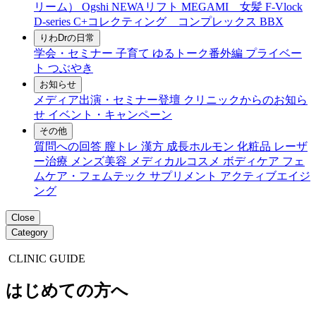
リーム）
Ogshi
NEWAリフト
MEGAMI 女髪
F-Vlock
D-series
C+コレクティング コンプレックス
BBX
りわDrの日常
学会・セミナー
子育て
ゆるトーク番外編
プライベー
ト
つぶやき
お知らせ
メディア出演・セミナー登壇
クリニックからのお知ら
せ
イベント・キャンペーン
その他
質問への回答
膣トレ
漢方
成長ホルモン
化粧品
レーザ
ー治療
メンズ美容
メディカルコスメ
ボディケア
フェ
ムケア・フェムテック
サプリメント
アクティブエイジ
ング
Close
Category
CLINIC GUIDE
はじめての方へ