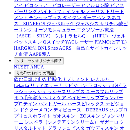
アイ
ピコシュア ピコレーザー
ヒアルロン酸
ピアス
ピーリング
ハイドラフェイシャル
ノーリス
トリート
メント
チンセラプラス
タイタン
ダーマペン
スネコ
ス SUNEKOS
ジュベルック
ジェネシス
サリチル酸ピ
ーリング
オーソモレキュラー
エクソソーム療法
（ASCE＋ SRLV）
ウルトラセルQ＋（HIFU）
ヴェル
ベットスキン
QスイッチYAGレーザー
PIAMO(ピアモ)
HARG療法
BNLS neo
ACRS 自己血サイトカインリッ
チ血清
AAPE導入
クリニックオリジナル商品
NUSET
ANUA
りわDrのおすすめ商品
飲む日焼け止め
抗酸化サプリメント
レカルカ
Lekarka
リュミエリーナ
リビジョン
ラロッシュポゼ
ラ
ッシュラッシュ
ラシャスリップス
ユースフルリップ
まつ毛美容液
ヘリオケア
ベイビーリッププランパー
プロテイン
パントガール
パースピレックス
ナビジョ
ン
ドクターメロン
ディビュース DEBEAUS
ソルプロ
プリュスホワイト
ゼオスキン ZOスキン
ジャンマリ
ーニ
シスペラ（システアミンクリーム）
ザガーロ
ク
リスタルトマト
グラッシュビスタ
ガウディスキン
オ