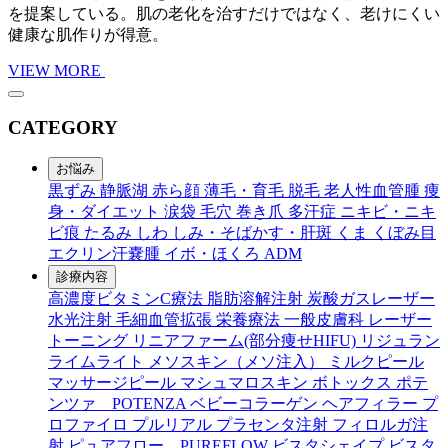
を提案している。肌の老化を治すだけではなく、老けにくい
健康な肌作りが得意。
VIEW MORE
CATEGORY
お悩み
黒ずみ
静脈湖
赤ら顔
薄毛・育毛
脱毛
老人性血管腫
痩
身・ダイエット
涙袋
毛穴
巻き爪
多汗症
ニキビ・ニキ
ビ痕
たるみ
しわ
しみ・そばかす・肝斑
くま
くぼみ目
エクリン汗嚢腫
イボ・ほくろ
ADM
診療内容
高濃度ビタミンC療法
脂肪溶解注射
炭酸ガスレーザー
水光注射
毛細血管拡張
栄養療法
一般皮膚科
レーザー
トーニング
リニアファーム(部分痩せHIFU)
リジュラン
ライムライト
メソスキン（メソ注入）
ミルクピール
マッサージピール
マシュマロスキン
ボトックス
ポテ
ンツァ POTENZA
ベビーコラーゲン
ヘアフィラー
プ
ロファイロ
プルリアル
プラセンタ注射
フィロルガ注
射
ピュアフロー PUREFLOW
ビスタシェイプ
ビスタ