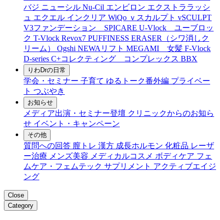
バジ ニューシル Nu-Cil
エンビロン
エクストララッシ
ュ
エクエル
インクリア
WiQo
ｖスカルプト
vSCULPT
V3ファンデーション SPICARE
U-Vlock ユーブロッ
ク
T-Vlock
Revox7
PUFFINESS ERASER（シワ消しク
リーム）
Ogshi
NEWAリフト
MEGAMI 女髪
F-Vlock
D-series
C+コレクティング コンプレックス
BBX
りわDrの日常
学会・セミナー
子育て
ゆるトーク番外編
プライベー
ト
つぶやき
お知らせ
メディア出演・セミナー登壇
クリニックからのお知ら
せ
イベント・キャンペーン
その他
質問への回答
膣トレ
漢方
成長ホルモン
化粧品
レーザ
ー治療
メンズ美容
メディカルコスメ
ボディケア
フェ
ムケア・フェムテック
サプリメント
アクティブエイジ
ング
Close
Category