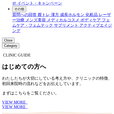
せ
イベント・キャンペーン
その他
質問への回答
膣トレ
漢方
成長ホルモン
化粧品
レーザ
ー治療
メンズ美容
メディカルコスメ
ボディケア
フェ
ムケア・フェムテック
サプリメント
アクティブエイジ
ング
Close
Category
CLINIC GUIDE
はじめての方へ
わたしたちが大切にしている考え方や、クリニックの特徴、
初回来院時の流れなどをお伝えしています。
まずはこちらをご覧ください。
VIEW MORE
VIEW MORE