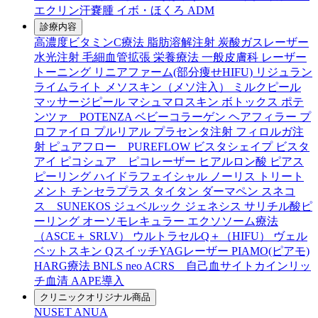
エクリン汗嚢腫
イボ・ほくろ
ADM
診療内容
高濃度ビタミンC療法
脂肪溶解注射
炭酸ガスレーザー
水光注射
毛細血管拡張
栄養療法
一般皮膚科
レーザー
トーニング
リニアファーム(部分痩せHIFU)
リジュラン
ライムライト
メソスキン（メソ注入）
ミルクピール
マッサージピール
マシュマロスキン
ボトックス
ポテ
ンツァ POTENZA
ベビーコラーゲン
ヘアフィラー
プ
ロファイロ
プルリアル
プラセンタ注射
フィロルガ注
射
ピュアフロー PUREFLOW
ビスタシェイプ
ビスタ
アイ
ピコシュア ピコレーザー
ヒアルロン酸
ピアス
ピーリング
ハイドラフェイシャル
ノーリス
トリート
メント
チンセラプラス
タイタン
ダーマペン
スネコ
ス SUNEKOS
ジュベルック
ジェネシス
サリチル酸ピ
ーリング
オーソモレキュラー
エクソソーム療法
（ASCE＋ SRLV）
ウルトラセルQ＋（HIFU）
ヴェル
ベットスキン
QスイッチYAGレーザー
PIAMO(ピアモ)
HARG療法
BNLS neo
ACRS 自己血サイトカインリッ
チ血清
AAPE導入
クリニックオリジナル商品
NUSET
ANUA