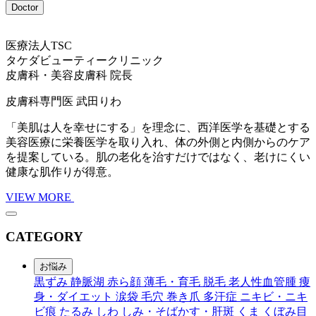
Doctor
医療法人TSC
タケダビューティークリニック
皮膚科・美容皮膚科 院長
皮膚科専門医
武田りわ
「美肌は人を幸せにする」を理念に、西洋医学を基礎とする
美容医療に栄養医学を取り入れ、体の外側と内側からのケア
を提案している。肌の老化を治すだけではなく、老けにくい
健康な肌作りが得意。
VIEW MORE
CATEGORY
お悩み
黒ずみ
静脈湖
赤ら顔
薄毛・育毛
脱毛
老人性血管腫
痩
身・ダイエット
涙袋
毛穴
巻き爪
多汗症
ニキビ・ニキ
ビ痕
たるみ
しわ
しみ・そばかす・肝斑
くま
くぼみ目