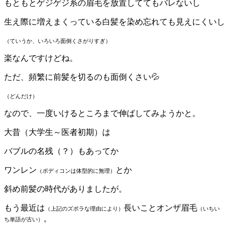
もともとゲジゲジ系の眉毛を放置しててもバレないし
生え際に増えまくっている白髪を染め忘れても見えにくいし
（ていうか、いろいろ面倒くさがりすぎ）
楽なんですけどね。
ただ、頻繁に前髪を切るのも面倒くさい💦
（どんだけ）
なので、一度いけるところまで伸ばしてみようかと。
大昔（大学生～医者初期）は
バブルの名残（？）もあってか
ワンレン
とか
（ボディコンは体型的に無理）
斜め前髪の時代がありましたが。
もう最近は
長いことオンザ眉毛
（上記のズボラな理由により）
（いちい
。
ち単語が古い）