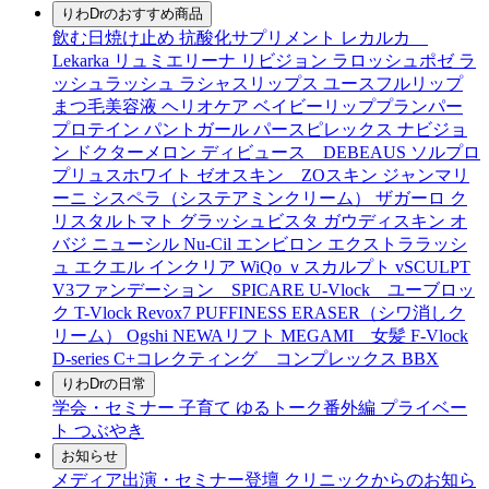
りわDrのおすすめ商品
飲む日焼け止め
抗酸化サプリメント
レカルカ
Lekarka
リュミエリーナ
リビジョン
ラロッシュポゼ
ラ
ッシュラッシュ
ラシャスリップス
ユースフルリップ
まつ毛美容液
ヘリオケア
ベイビーリッププランパー
プロテイン
パントガール
パースピレックス
ナビジョ
ン
ドクターメロン
ディビュース DEBEAUS
ソルプロ
プリュスホワイト
ゼオスキン ZOスキン
ジャンマリ
ーニ
シスペラ（システアミンクリーム）
ザガーロ
ク
リスタルトマト
グラッシュビスタ
ガウディスキン
オ
バジ ニューシル Nu-Cil
エンビロン
エクストララッシ
ュ
エクエル
インクリア
WiQo
ｖスカルプト
vSCULPT
V3ファンデーション SPICARE
U-Vlock ユーブロッ
ク
T-Vlock
Revox7
PUFFINESS ERASER（シワ消しク
リーム）
Ogshi
NEWAリフト
MEGAMI 女髪
F-Vlock
D-series
C+コレクティング コンプレックス
BBX
りわDrの日常
学会・セミナー
子育て
ゆるトーク番外編
プライベー
ト
つぶやき
お知らせ
メディア出演・セミナー登壇
クリニックからのお知ら