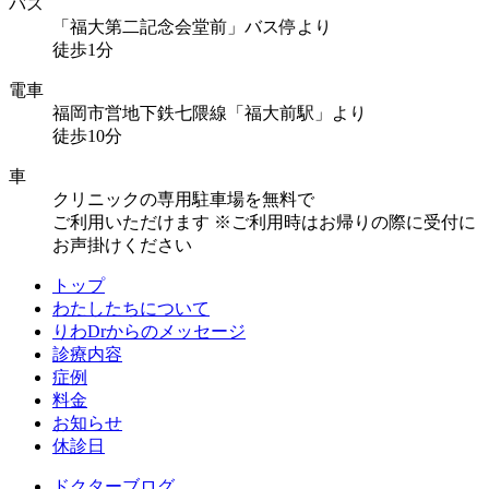
バス
「福大第二記念会堂前」バス停より
徒歩1分
電車
福岡市営地下鉄七隈線「福大前駅」より
徒歩10分
車
クリニックの専用駐車場を無料で
ご利用いただけます
※ご利用時はお帰りの際に受付に
お声掛けください
トップ
わたしたちについて
りわDrからのメッセージ
診療内容
症例
料金
お知らせ
休診日
ドクターブログ