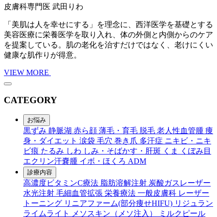
皮膚科専門医
武田りわ
「美肌は人を幸せにする」を理念に、西洋医学を基礎とする
美容医療に栄養医学を取り入れ、体の外側と内側からのケア
を提案している。肌の老化を治すだけではなく、老けにくい
健康な肌作りが得意。
VIEW MORE
CATEGORY
お悩み
黒ずみ
静脈湖
赤ら顔
薄毛・育毛
脱毛
老人性血管腫
痩
身・ダイエット
涙袋
毛穴
巻き爪
多汗症
ニキビ・ニキ
ビ痕
たるみ
しわ
しみ・そばかす・肝斑
くま
くぼみ目
エクリン汗嚢腫
イボ・ほくろ
ADM
診療内容
高濃度ビタミンC療法
脂肪溶解注射
炭酸ガスレーザー
水光注射
毛細血管拡張
栄養療法
一般皮膚科
レーザー
トーニング
リニアファーム(部分痩せHIFU)
リジュラン
ライムライト
メソスキン（メソ注入）
ミルクピール