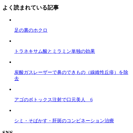
よく読まれている記事
足の裏のホクロ
トラネキサム酸とミラミン単独の効果
炭酸ガスレーザーで鼻のできもの（線維性丘疹）を除
去
アゴのボトックス注射で口元美人 6
シミ・そばかす・肝斑のコンビネーション治療
SNS