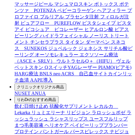
マッサージピール
マシュマロスキン
ボトックス
ポテ
ンツァ POTENZA
ベビーコラーゲン
ヘアフィラー
プ
ロファイロ
プルリアル
プラセンタ注射
フィロルガ注
射
ピュアフロー PUREFLOW
ビスタシェイプ
ビスタ
アイ
ピコシュア ピコレーザー
ヒアルロン酸
ピアス
ピーリング
ハイドラフェイシャル
ノーリス
トリート
メント
チンセラプラス
タイタン
ダーマペン
スネコ
ス SUNEKOS
ジュベルック
ジェネシス
サリチル酸ピ
ーリング
オーソモレキュラー
エクソソーム療法
（ASCE＋ SRLV）
ウルトラセルQ＋（HIFU）
ヴェル
ベットスキン
QスイッチYAGレーザー
PIAMO(ピアモ)
HARG療法
BNLS neo
ACRS 自己血サイトカインリッ
チ血清
AAPE導入
クリニックオリジナル商品
NUSET
ANUA
りわDrのおすすめ商品
飲む日焼け止め
抗酸化サプリメント
レカルカ
Lekarka
リュミエリーナ
リビジョン
ラロッシュポゼ
ラ
ッシュラッシュ
ラシャスリップス
ユースフルリップ
まつ毛美容液
ヘリオケア
ベイビーリッププランパー
プロテイン
パントガール
パースピレックス
ナビジョ