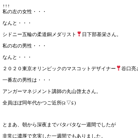
↑↑↑
私の左の女性・・・
なんと・・・
シドニー五輪の柔道銅メダリスト
日下部基栄さん。
私の右の男性・・・
なんと・・・
２０２０東京オリンピックのマスコットデザイナー
谷口亮
一番左の男性は・・・
アンガーマネジメント講師の丸山啓太さん。
全員ほぼ同年代かつご近所(≧▽≦)
とまあ、朝から深夜までバタバタな一週間でしたが
非常に濃厚で充実した一週間でもありました。