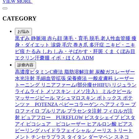
VIEW MORE
CATEGORY
お悩み
黒ずみ
静脈湖
赤ら顔
薄毛・育毛
脱毛
老人性血管腫
痩
身・ダイエット
涙袋
毛穴
巻き爪
多汗症
ニキビ・ニキ
ビ痕
たるみ
しわ
しみ・そばかす・肝斑
くま
くぼみ目
エクリン汗嚢腫
イボ・ほくろ
ADM
診療内容
高濃度ビタミンC療法
脂肪溶解注射
炭酸ガスレーザー
水光注射
毛細血管拡張
栄養療法
一般皮膚科
レーザー
トーニング
リニアファーム(部分痩せHIFU)
リジュラン
ライムライト
メソスキン（メソ注入）
ミルクピール
マッサージピール
マシュマロスキン
ボトックス
ポテ
ンツァ POTENZA
ベビーコラーゲン
ヘアフィラー
プ
ロファイロ
プルリアル
プラセンタ注射
フィロルガ注
射
ピュアフロー PUREFLOW
ビスタシェイプ
ビスタ
アイ
ピコシュア ピコレーザー
ヒアルロン酸
ピアス
ピーリング
ハイドラフェイシャル
ノーリス
トリート
メント
チンセラプラス
タイタン
ダーマペン
スネコ