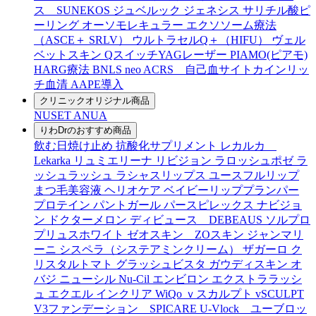
ス SUNEKOS
ジュベルック
ジェネシス
サリチル酸ピ
ーリング
オーソモレキュラー
エクソソーム療法
（ASCE＋ SRLV）
ウルトラセルQ＋（HIFU）
ヴェル
ベットスキン
QスイッチYAGレーザー
PIAMO(ピアモ)
HARG療法
BNLS neo
ACRS 自己血サイトカインリッ
チ血清
AAPE導入
クリニックオリジナル商品
NUSET
ANUA
りわDrのおすすめ商品
飲む日焼け止め
抗酸化サプリメント
レカルカ
Lekarka
リュミエリーナ
リビジョン
ラロッシュポゼ
ラ
ッシュラッシュ
ラシャスリップス
ユースフルリップ
まつ毛美容液
ヘリオケア
ベイビーリッププランパー
プロテイン
パントガール
パースピレックス
ナビジョ
ン
ドクターメロン
ディビュース DEBEAUS
ソルプロ
プリュスホワイト
ゼオスキン ZOスキン
ジャンマリ
ーニ
シスペラ（システアミンクリーム）
ザガーロ
ク
リスタルトマト
グラッシュビスタ
ガウディスキン
オ
バジ ニューシル Nu-Cil
エンビロン
エクストララッシ
ュ
エクエル
インクリア
WiQo
ｖスカルプト
vSCULPT
V3ファンデーション SPICARE
U-Vlock ユーブロッ