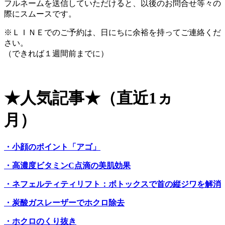
フルネームを送信していただけると、以後のお問合せ等々の
際にスムースです。
※ＬＩＮＥでのご予約は、日にちに余裕を持ってご連絡くだ
さい。
（できれば１週間前までに）
★人気記事★（直近1ヵ
月）
・小顔のポイント「アゴ」
・高濃度ビタミンC点滴の美肌効果
・ネフェルティティリフト：ボトックスで首の縦ジワを解消
・炭酸ガスレーザーでホクロ除去
・ホクロのくり抜き