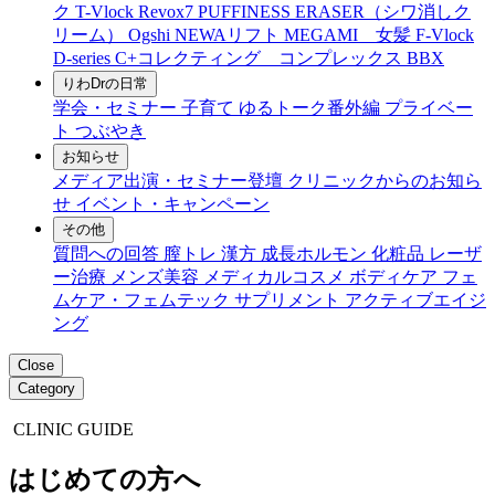
ク
T-Vlock
Revox7
PUFFINESS ERASER（シワ消しク
リーム）
Ogshi
NEWAリフト
MEGAMI 女髪
F-Vlock
D-series
C+コレクティング コンプレックス
BBX
りわDrの日常
学会・セミナー
子育て
ゆるトーク番外編
プライベー
ト
つぶやき
お知らせ
メディア出演・セミナー登壇
クリニックからのお知ら
せ
イベント・キャンペーン
その他
質問への回答
膣トレ
漢方
成長ホルモン
化粧品
レーザ
ー治療
メンズ美容
メディカルコスメ
ボディケア
フェ
ムケア・フェムテック
サプリメント
アクティブエイジ
ング
Close
Category
CLINIC GUIDE
はじめての方へ