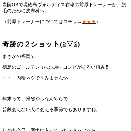
当院OBで現徳島ヴォルティス在籍の前原トレーナーが、脱
毛のために皮膚科へ。
（前原トレーナーについてはコチラ→
★★★
）
奇跡の２ショット(≧▽≦)
まさかの福岡で
徳島のゴールデン
コンビがそろい踏み❣
（たぶん😆）
・・・内輪ネタですみません💦
年末って、帰省やらなんやらで
普段会えない人に会える季節でもありますね。
しかも今日、産休に入っていたスタッフから