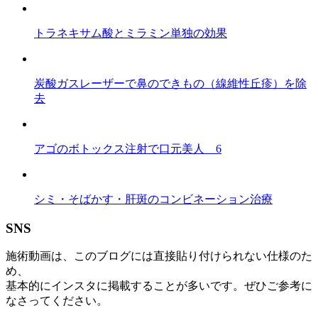
トラネキサム酸とミラミン単独の効果
炭酸ガスレーザーで鼻のできもの（線維性丘疹）を除
去
アゴのボトックス注射で口元美人 6
シミ・そばかす・肝斑のコンビネーション治療
SNS
施術動画は、このブログには直接貼り付けられない仕様のた
め、
基本的にインスタに掲載することが多いです。ぜひご参考に
なさってください。