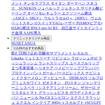
メント
チンセラプラス
タイタン
ダーマペン
スネコ
ス SUNEKOS
ジュベルック
ジェネシス
サリチル酸ピ
ーリング
オーソモレキュラー
エクソソーム療法
（ASCE＋ SRLV）
ウルトラセルQ＋（HIFU）
ヴェル
ベットスキン
QスイッチYAGレーザー
PIAMO(ピアモ)
HARG療法
BNLS neo
ACRS 自己血サイトカインリッ
チ血清
AAPE導入
クリニックオリジナル商品
NUSET
ANUA
りわDrのおすすめ商品
飲む日焼け止め
抗酸化サプリメント
レカルカ
Lekarka
リュミエリーナ
リビジョン
ラロッシュポゼ
ラ
ッシュラッシュ
ラシャスリップス
ユースフルリップ
まつ毛美容液
ヘリオケア
ベイビーリッププランパー
プロテイン
パントガール
パースピレックス
ナビジョ
ン
ドクターメロン
ディビュース DEBEAUS
ソルプロ
プリュスホワイト
ゼオスキン ZOスキン
ジャンマリ
ーニ
シスペラ（システアミンクリーム）
ザガーロ
ク
リスタルトマト
グラッシュビスタ
ガウディスキン
オ
バジ ニューシル Nu-Cil
エンビロン
エクストララッシ
ュ
エクエル
インクリア
WiQo
ｖスカルプト
vSCULPT