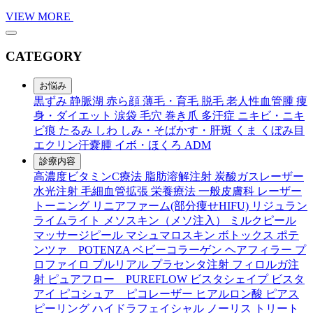
VIEW MORE
CATEGORY
お悩み
黒ずみ
静脈湖
赤ら顔
薄毛・育毛
脱毛
老人性血管腫
痩
身・ダイエット
涙袋
毛穴
巻き爪
多汗症
ニキビ・ニキ
ビ痕
たるみ
しわ
しみ・そばかす・肝斑
くま
くぼみ目
エクリン汗嚢腫
イボ・ほくろ
ADM
診療内容
高濃度ビタミンC療法
脂肪溶解注射
炭酸ガスレーザー
水光注射
毛細血管拡張
栄養療法
一般皮膚科
レーザー
トーニング
リニアファーム(部分痩せHIFU)
リジュラン
ライムライト
メソスキン（メソ注入）
ミルクピール
マッサージピール
マシュマロスキン
ボトックス
ポテ
ンツァ POTENZA
ベビーコラーゲン
ヘアフィラー
プ
ロファイロ
プルリアル
プラセンタ注射
フィロルガ注
射
ピュアフロー PUREFLOW
ビスタシェイプ
ビスタ
アイ
ピコシュア ピコレーザー
ヒアルロン酸
ピアス
ピーリング
ハイドラフェイシャル
ノーリス
トリート