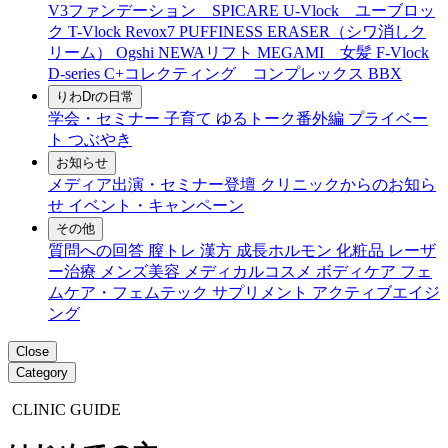
V3ファンデーション SPICARE
U-Vlock ユーブロッ
ク
T-Vlock
Revox7
PUFFINESS ERASER（シワ消しク
リーム）
Ogshi
NEWAリフト
MEGAMI 女髪
F-Vlock
D-series
C+コレクティング コンプレックス
BBX
りわDrの日常
学会・セミナー
子育て
ゆるトーク番外編
プライベー
ト
つぶやき
お知らせ
メディア出演・セミナー登壇
クリニックからのお知ら
せ
イベント・キャンペーン
その他
質問への回答
膣トレ
漢方
成長ホルモン
化粧品
レーザ
ー治療
メンズ美容
メディカルコスメ
ボディケア
フェ
ムケア・フェムテック
サプリメント
アクティブエイジ
ング
Close
Category
CLINIC GUIDE