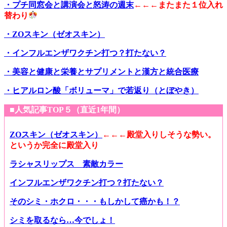
・プチ同窓会と講演会と怒涛の週末
←←←またまた１位入れ
替わり
・ZOスキン（ゼオスキン）
・インフルエンザワクチン打つ？打たない？
・美容と健康と栄養とサプリメントと漢方と統合医療
・ヒアルロン酸「ボリューマ」で若返り（とぼやき）
■人気記事TOP５（直近1年間）
ZOスキン（ゼオスキン）
←←←殿堂入りしそうな勢い。
というか完全に殿堂入り
ラシャスリップス 素敵カラー
インフルエンザワクチン打つ？打たない？
そのシミ・ホクロ・・・もしかして癌かも！？
シミを取るなら…今でしょ！