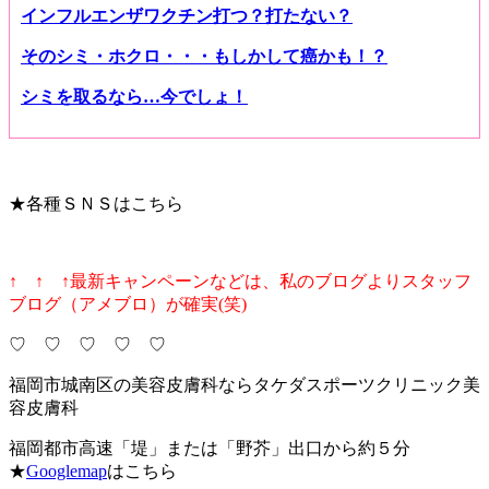
インフルエンザワクチン打つ？打たない？
そのシミ・ホクロ・・・もしかして癌かも！？
シミを取るなら…今でしょ！
★各種ＳＮＳはこちら
↑ ↑ ↑最新キャンペーンなどは、私のブログよりスタッフ
ブログ（アメブロ）が確実(笑)
♡ ♡ ♡ ♡ ♡
福岡市城南区の美容皮膚科ならタケダスポーツクリニック美
容皮膚科
福岡都市高速「堤」または「野芥」出口から約５分
★
Googlemap
はこちら