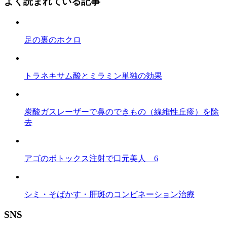
よく読まれている記事
足の裏のホクロ
トラネキサム酸とミラミン単独の効果
炭酸ガスレーザーで鼻のできもの（線維性丘疹）を除
去
アゴのボトックス注射で口元美人 6
シミ・そばかす・肝斑のコンビネーション治療
SNS