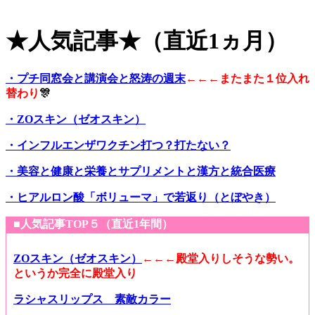
★人気記事★（直近1ヵ月）
・プチ同窓会と講演会と怒涛の週末
←←←またまた１位入れ
替わり
🎊
・ZOスキン（ゼオスキン）
・インフルエンザワクチン打つ？打たない？
・美容と健康と栄養とサプリメントと漢方と統合医療
・ヒアルロン酸「ボリューマ」で若返り（とぼやき）
■人気記事TOP５（直近1年間）
ZOスキン（ゼオスキン）
←←←殿堂入りしそうな勢い。
というか完全に殿堂入り
ラシャスリップス 素敵カラー