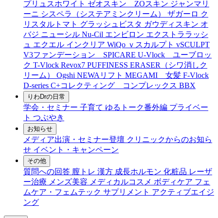
プリュスホワイト
ゼオスキン ZOスキン
ジャンマリ
ーニ
シスペラ（システアミンクリーム）
ザガーロ
ク
リスタルトマト
グラッシュビスタ
ガウディスキン
オ
バジ ニューシル Nu-Cil
エンビロン
エクストララッシ
ュ
エクエル
インクリア
WiQo
ｖスカルプト
vSCULPT
V3ファンデーション SPICARE
U-Vlock ユーブロッ
ク
T-Vlock
Revox7
PUFFINESS ERASER（シワ消しク
リーム）
Ogshi
NEWAリフト
MEGAMI 女髪
F-Vlock
D-series
C+コレクティング コンプレックス
BBX
りわDrの日常
学会・セミナー
子育て
ゆるトーク番外編
プライベー
ト
つぶやき
お知らせ
メディア出演・セミナー登壇
クリニックからのお知ら
せ
イベント・キャンペーン
その他
質問への回答
膣トレ
漢方
成長ホルモン
化粧品
レーザ
ー治療
メンズ美容
メディカルコスメ
ボディケア
フェ
ムケア・フェムテック
サプリメント
アクティブエイジ
ング