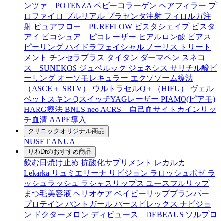
ンツァ POTENZA
ベビーコラーゲン
ヘアフィラー
プ
ロファイロ
プルリアル
プラセンタ注射
フィロルガ注
射
ピュアフロー PUREFLOW
ビスタシェイプ
ビスタ
アイ
ピコシュア ピコレーザー
ヒアルロン酸
ピアス
ピーリング
ハイドラフェイシャル
ノーリス
トリート
メント
チンセラプラス
タイタン
ダーマペン
スネコ
ス SUNEKOS
ジュベルック
ジェネシス
サリチル酸ピ
ーリング
オーソモレキュラー
エクソソーム療法
（ASCE＋ SRLV）
ウルトラセルQ＋（HIFU）
ヴェル
ベットスキン
QスイッチYAGレーザー
PIAMO(ピアモ)
HARG療法
BNLS neo
ACRS 自己血サイトカインリッ
チ血清
AAPE導入
クリニックオリジナル商品
NUSET
ANUA
りわDrのおすすめ商品
飲む日焼け止め
抗酸化サプリメント
レカルカ
Lekarka
リュミエリーナ
リビジョン
ラロッシュポゼ
ラ
ッシュラッシュ
ラシャスリップス
ユースフルリップ
まつ毛美容液
ヘリオケア
ベイビーリッププランパー
プロテイン
パントガール
パースピレックス
ナビジョ
ン
ドクターメロン
ディビュース DEBEAUS
ソルプロ