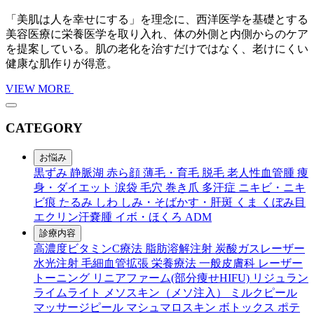
「美肌は人を幸せにする」を理念に、西洋医学を基礎とする
美容医療に栄養医学を取り入れ、体の外側と内側からのケア
を提案している。肌の老化を治すだけではなく、老けにくい
健康な肌作りが得意。
VIEW MORE
CATEGORY
お悩み
黒ずみ
静脈湖
赤ら顔
薄毛・育毛
脱毛
老人性血管腫
痩
身・ダイエット
涙袋
毛穴
巻き爪
多汗症
ニキビ・ニキ
ビ痕
たるみ
しわ
しみ・そばかす・肝斑
くま
くぼみ目
エクリン汗嚢腫
イボ・ほくろ
ADM
診療内容
高濃度ビタミンC療法
脂肪溶解注射
炭酸ガスレーザー
水光注射
毛細血管拡張
栄養療法
一般皮膚科
レーザー
トーニング
リニアファーム(部分痩せHIFU)
リジュラン
ライムライト
メソスキン（メソ注入）
ミルクピール
マッサージピール
マシュマロスキン
ボトックス
ポテ