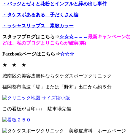
・バッジとゼオと花粉とインフルと締め出し事件
・タケスポあるある 子だくさん編
・ラシャスリップス 素敵カラー
スタッフブログはこちら⇒
☆☆☆
←←←
最新キャンペーンな
どは、私のブログよりこちらが確実(笑)
Facebookページはこちら⇒
☆☆☆
★ ★ ★
城南区の美容皮膚科ならタケダスポーツクリニック
福岡都市高速「堤」または「野芥」出口から約５分
この看板が目印↓↓↓ 駐車場完備