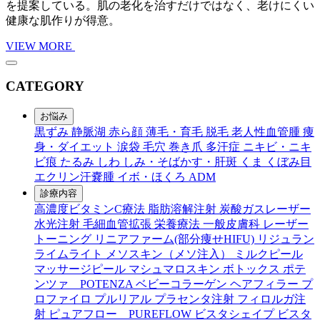
を提案している。肌の老化を治すだけではなく、老けにくい
健康な肌作りが得意。
VIEW MORE
CATEGORY
お悩み
黒ずみ
静脈湖
赤ら顔
薄毛・育毛
脱毛
老人性血管腫
痩
身・ダイエット
涙袋
毛穴
巻き爪
多汗症
ニキビ・ニキ
ビ痕
たるみ
しわ
しみ・そばかす・肝斑
くま
くぼみ目
エクリン汗嚢腫
イボ・ほくろ
ADM
診療内容
高濃度ビタミンC療法
脂肪溶解注射
炭酸ガスレーザー
水光注射
毛細血管拡張
栄養療法
一般皮膚科
レーザー
トーニング
リニアファーム(部分痩せHIFU)
リジュラン
ライムライト
メソスキン（メソ注入）
ミルクピール
マッサージピール
マシュマロスキン
ボトックス
ポテ
ンツァ POTENZA
ベビーコラーゲン
ヘアフィラー
プ
ロファイロ
プルリアル
プラセンタ注射
フィロルガ注
射
ピュアフロー PUREFLOW
ビスタシェイプ
ビスタ