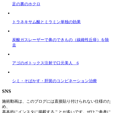
足の裏のホクロ
トラネキサム酸とミラミン単独の効果
炭酸ガスレーザーで鼻のできもの（線維性丘疹）を除
去
アゴのボトックス注射で口元美人 6
シミ・そばかす・肝斑のコンビネーション治療
SNS
施術動画は、このブログには直接貼り付けられない仕様のた
め、
基本的にインスタに掲載することが多いです。ぜひご参考に