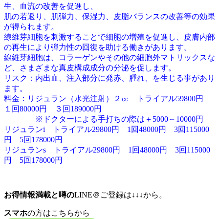
生、血流の改善を促進し、
肌の若返り、肌弾力、保湿力、皮脂バランスの改善等の効果
が得られます。
線維芽細胞を刺激することで細胞の増殖を促進し、皮膚内部
の再生により弾力性の回復を助ける働きがあります。
線維芽細胞は、コラーゲンやその他の細胞外マトリックスな
ど、さまざまな真皮構成成分の分泌を促します。
リスク：内出血、注入部分に発赤、腫れ、を生じる事があり
ます。
料金：リジュラン（水光注射）２㏄ トライアル59800円
１回80000円 ３回189000円
※ドクターによる手打ちの際は＋5000～10000円
リジュランi トライアル29800円 1回48000円 3回115000
円 5回178000円
リジュランs トライアル29800円 1回48000円 3回115000
円 5回178000円
お得情報満載と噂の
LINE＠ご登録は↓↓↓から。
スマホ
の方はこちらから