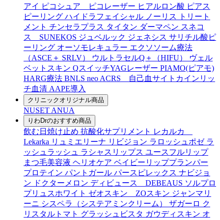
アイ
ピコシュア ピコレーザー
ヒアルロン酸
ピアス
ピーリング
ハイドラフェイシャル
ノーリス
トリート
メント
チンセラプラス
タイタン
ダーマペン
スネコ
ス SUNEKOS
ジュベルック
ジェネシス
サリチル酸ピ
ーリング
オーソモレキュラー
エクソソーム療法
（ASCE＋ SRLV）
ウルトラセルQ＋（HIFU）
ヴェル
ベットスキン
QスイッチYAGレーザー
PIAMO(ピアモ)
HARG療法
BNLS neo
ACRS 自己血サイトカインリッ
チ血清
AAPE導入
クリニックオリジナル商品
NUSET
ANUA
りわDrのおすすめ商品
飲む日焼け止め
抗酸化サプリメント
レカルカ
Lekarka
リュミエリーナ
リビジョン
ラロッシュポゼ
ラ
ッシュラッシュ
ラシャスリップス
ユースフルリップ
まつ毛美容液
ヘリオケア
ベイビーリッププランパー
プロテイン
パントガール
パースピレックス
ナビジョ
ン
ドクターメロン
ディビュース DEBEAUS
ソルプロ
プリュスホワイト
ゼオスキン ZOスキン
ジャンマリ
ーニ
シスペラ（システアミンクリーム）
ザガーロ
ク
リスタルトマト
グラッシュビスタ
ガウディスキン
オ