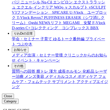
バジ ニューシル Nu-Cil
エンビロン
エクストララッシ
ュ
エクエル
インクリア
WiQo
ｖスカルプト
vSCULPT
V3ファンデーション SPICARE
U-Vlock ユーブロッ
ク
T-Vlock
Revox7
PUFFINESS ERASER（シワ消しク
リーム）
Ogshi
NEWAリフト
MEGAMI 女髪
F-Vlock
D-series
C+コレクティング コンプレックス
BBX
りわDrの日常
学会・セミナー
子育て
ゆるトーク番外編
プライベー
ト
つぶやき
お知らせ
メディア出演・セミナー登壇
クリニックからのお知ら
せ
イベント・キャンペーン
その他
質問への回答
膣トレ
漢方
成長ホルモン
化粧品
レーザ
ー治療
メンズ美容
メディカルコスメ
ボディケア
フェ
ムケア・フェムテック
サプリメント
アクティブエイジ
ング
Close
Category