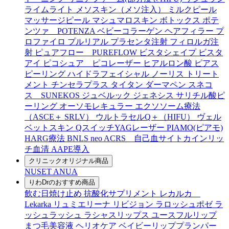
ライムライト
メソスキン（メソ注入）
ミルクピール
マッサージピール
マシュマロスキン
ボトックス
ポテ
ンツァ POTENZA
ベビーコラーゲン
ヘアフィラー
プ
ロファイロ
プルリアル
プラセンタ注射
フィロルガ注
射
ピュアフロー PUREFLOW
ビスタシェイプ
ビスタ
アイ
ピコシュア ピコレーザー
ヒアルロン酸
ピアス
ピーリング
ハイドラフェイシャル
ノーリス
トリート
メント
チンセラプラス
タイタン
ダーマペン
スネコ
ス SUNEKOS
ジュベルック
ジェネシス
サリチル酸ピ
ーリング
オーソモレキュラー
エクソソーム療法
（ASCE＋ SRLV）
ウルトラセルQ＋（HIFU）
ヴェル
ベットスキン
QスイッチYAGレーザー
PIAMO(ピアモ)
HARG療法
BNLS neo
ACRS 自己血サイトカインリッ
チ血清
AAPE導入
クリニックオリジナル商品
NUSET
ANUA
りわDrのおすすめ商品
飲む日焼け止め
抗酸化サプリメント
レカルカ
Lekarka
リュミエリーナ
リビジョン
ラロッシュポゼ
ラ
ッシュラッシュ
ラシャスリップス
ユースフルリップ
まつ毛美容液
ヘリオケア
ベイビーリッププランパー