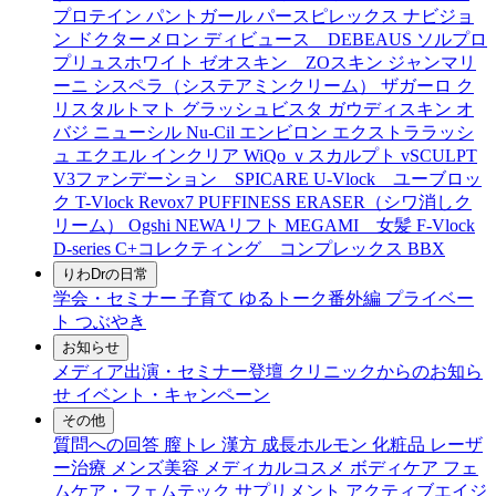
プロテイン
パントガール
パースピレックス
ナビジョ
ン
ドクターメロン
ディビュース DEBEAUS
ソルプロ
プリュスホワイト
ゼオスキン ZOスキン
ジャンマリ
ーニ
シスペラ（システアミンクリーム）
ザガーロ
ク
リスタルトマト
グラッシュビスタ
ガウディスキン
オ
バジ ニューシル Nu-Cil
エンビロン
エクストララッシ
ュ
エクエル
インクリア
WiQo
ｖスカルプト
vSCULPT
V3ファンデーション SPICARE
U-Vlock ユーブロッ
ク
T-Vlock
Revox7
PUFFINESS ERASER（シワ消しク
リーム）
Ogshi
NEWAリフト
MEGAMI 女髪
F-Vlock
D-series
C+コレクティング コンプレックス
BBX
りわDrの日常
学会・セミナー
子育て
ゆるトーク番外編
プライベー
ト
つぶやき
お知らせ
メディア出演・セミナー登壇
クリニックからのお知ら
せ
イベント・キャンペーン
その他
質問への回答
膣トレ
漢方
成長ホルモン
化粧品
レーザ
ー治療
メンズ美容
メディカルコスメ
ボディケア
フェ
ムケア・フェムテック
サプリメント
アクティブエイジ