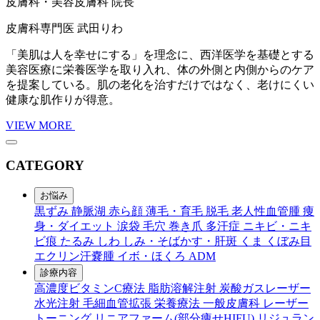
皮膚科・美容皮膚科 院長
皮膚科専門医
武田りわ
「美肌は人を幸せにする」を理念に、西洋医学を基礎とする
美容医療に栄養医学を取り入れ、体の外側と内側からのケア
を提案している。肌の老化を治すだけではなく、老けにくい
健康な肌作りが得意。
VIEW MORE
CATEGORY
お悩み
黒ずみ
静脈湖
赤ら顔
薄毛・育毛
脱毛
老人性血管腫
痩
身・ダイエット
涙袋
毛穴
巻き爪
多汗症
ニキビ・ニキ
ビ痕
たるみ
しわ
しみ・そばかす・肝斑
くま
くぼみ目
エクリン汗嚢腫
イボ・ほくろ
ADM
診療内容
高濃度ビタミンC療法
脂肪溶解注射
炭酸ガスレーザー
水光注射
毛細血管拡張
栄養療法
一般皮膚科
レーザー
トーニング
リニアファーム(部分痩せHIFU)
リジュラン