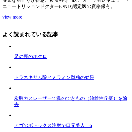
健康な肌作りが得意。皮膚科専門医、オーソモレキュラー・
ニュートリションドクター(OND)認定医の資格保有。
view more
よく読まれている記事
足の裏のホクロ
トラネキサム酸とミラミン単独の効果
炭酸ガスレーザーで鼻のできもの（線維性丘疹）を除
去
アゴのボトックス注射で口元美人 6