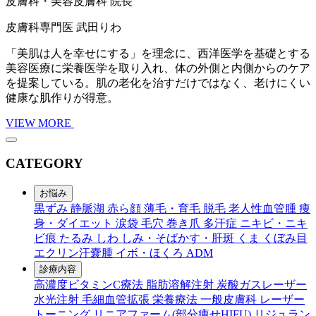
皮膚科・美容皮膚科 院長
皮膚科専門医
武田りわ
「美肌は人を幸せにする」を理念に、西洋医学を基礎とする
美容医療に栄養医学を取り入れ、体の外側と内側からのケア
を提案している。肌の老化を治すだけではなく、老けにくい
健康な肌作りが得意。
VIEW MORE
CATEGORY
お悩み
黒ずみ
静脈湖
赤ら顔
薄毛・育毛
脱毛
老人性血管腫
痩
身・ダイエット
涙袋
毛穴
巻き爪
多汗症
ニキビ・ニキ
ビ痕
たるみ
しわ
しみ・そばかす・肝斑
くま
くぼみ目
エクリン汗嚢腫
イボ・ほくろ
ADM
診療内容
高濃度ビタミンC療法
脂肪溶解注射
炭酸ガスレーザー
水光注射
毛細血管拡張
栄養療法
一般皮膚科
レーザー
トーニング
リニアファーム(部分痩せHIFU)
リジュラン