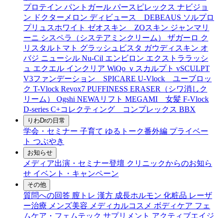
プロテイン
パントガール
パースピレックス
ナビジョ
ン
ドクターメロン
ディビュース DEBEAUS
ソルプロ
プリュスホワイト
ゼオスキン ZOスキン
ジャンマリ
ーニ
シスペラ（システアミンクリーム）
ザガーロ
ク
リスタルトマト
グラッシュビスタ
ガウディスキン
オ
バジ ニューシル Nu-Cil
エンビロン
エクストララッシ
ュ
エクエル
インクリア
WiQo
ｖスカルプト
vSCULPT
V3ファンデーション SPICARE
U-Vlock ユーブロッ
ク
T-Vlock
Revox7
PUFFINESS ERASER（シワ消しク
リーム）
Ogshi
NEWAリフト
MEGAMI 女髪
F-Vlock
D-series
C+コレクティング コンプレックス
BBX
りわDrの日常
学会・セミナー
子育て
ゆるトーク番外編
プライベー
ト
つぶやき
お知らせ
メディア出演・セミナー登壇
クリニックからのお知ら
せ
イベント・キャンペーン
その他
質問への回答
膣トレ
漢方
成長ホルモン
化粧品
レーザ
ー治療
メンズ美容
メディカルコスメ
ボディケア
フェ
ムケア・フェムテック
サプリメント
アクティブエイジ