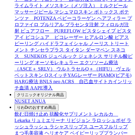
ライムライト
メソスキン（メソ注入）
ミルクピール
マッサージピール
マシュマロスキン
ボトックス
ポテ
ンツァ POTENZA
ベビーコラーゲン
ヘアフィラー
プ
ロファイロ
プルリアル
プラセンタ注射
フィロルガ注
射
ピュアフロー PUREFLOW
ビスタシェイプ
ビスタ
アイ
ピコシュア ピコレーザー
ヒアルロン酸
ピアス
ピーリング
ハイドラフェイシャル
ノーリス
トリート
メント
チンセラプラス
タイタン
ダーマペン
スネコ
ス SUNEKOS
ジュベルック
ジェネシス
サリチル酸ピ
ーリング
オーソモレキュラー
エクソソーム療法
（ASCE＋ SRLV）
ウルトラセルQ＋（HIFU）
ヴェル
ベットスキン
QスイッチYAGレーザー
PIAMO(ピアモ)
HARG療法
BNLS neo
ACRS 自己血サイトカインリッ
チ血清
AAPE導入
クリニックオリジナル商品
NUSET
ANUA
りわDrのおすすめ商品
飲む日焼け止め
抗酸化サプリメント
レカルカ
Lekarka
リュミエリーナ
リビジョン
ラロッシュポゼ
ラ
ッシュラッシュ
ラシャスリップス
ユースフルリップ
まつ毛美容液
ヘリオケア
ベイビーリッププランパー