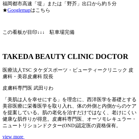
福岡都市高速「堤」または「野芥」出口から約５分
★
Googlemap
はこちら
この看板が目印↓↓↓ 駐車場完備
TAKEDA BEAUTY CLINIC DOCTOR
医療法人TSC
タケダスポーツ・ビューティークリニック
皮
膚科・美容皮膚科 院長
皮膚科専門医
武田りわ
「美肌は人を幸せにする」を理念に、西洋医学を基礎とする
美容医療に栄養医学を取り入れ、体の外側と内側からのケア
を提案している。肌の老化を治すだけではなく、老けにくい
健康な肌作りが得意。皮膚科専門医、オーソモレキュラー・
ニュートリションドクター(OND)認定医の資格保有。
view more