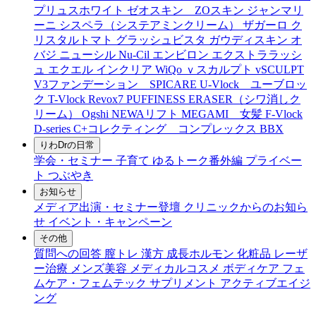
プリュスホワイト
ゼオスキン ZOスキン
ジャンマリ
ーニ
シスペラ（システアミンクリーム）
ザガーロ
ク
リスタルトマト
グラッシュビスタ
ガウディスキン
オ
バジ ニューシル Nu-Cil
エンビロン
エクストララッシ
ュ
エクエル
インクリア
WiQo
ｖスカルプト
vSCULPT
V3ファンデーション SPICARE
U-Vlock ユーブロッ
ク
T-Vlock
Revox7
PUFFINESS ERASER（シワ消しク
リーム）
Ogshi
NEWAリフト
MEGAMI 女髪
F-Vlock
D-series
C+コレクティング コンプレックス
BBX
りわDrの日常
学会・セミナー
子育て
ゆるトーク番外編
プライベー
ト
つぶやき
お知らせ
メディア出演・セミナー登壇
クリニックからのお知ら
せ
イベント・キャンペーン
その他
質問への回答
膣トレ
漢方
成長ホルモン
化粧品
レーザ
ー治療
メンズ美容
メディカルコスメ
ボディケア
フェ
ムケア・フェムテック
サプリメント
アクティブエイジ
ング