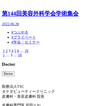
第144回美容外科学会学術集会
2022.06.28
#つぶやき
#プライベート
#学会・セミナー
1
2
3
4
5
6
…
16
1
…
3
…
16
Doctor
Doctor
医療法人TSC
タケダビューティークリニック
皮膚科・美容皮膚科 院長
皮膚科専門医
武田りわ