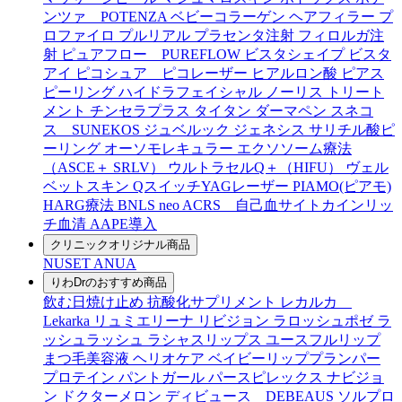
ンツァ POTENZA
ベビーコラーゲン
ヘアフィラー
プ
ロファイロ
プルリアル
プラセンタ注射
フィロルガ注
射
ピュアフロー PUREFLOW
ビスタシェイプ
ビスタ
アイ
ピコシュア ピコレーザー
ヒアルロン酸
ピアス
ピーリング
ハイドラフェイシャル
ノーリス
トリート
メント
チンセラプラス
タイタン
ダーマペン
スネコ
ス SUNEKOS
ジュベルック
ジェネシス
サリチル酸ピ
ーリング
オーソモレキュラー
エクソソーム療法
（ASCE＋ SRLV）
ウルトラセルQ＋（HIFU）
ヴェル
ベットスキン
QスイッチYAGレーザー
PIAMO(ピアモ)
HARG療法
BNLS neo
ACRS 自己血サイトカインリッ
チ血清
AAPE導入
クリニックオリジナル商品
NUSET
ANUA
りわDrのおすすめ商品
飲む日焼け止め
抗酸化サプリメント
レカルカ
Lekarka
リュミエリーナ
リビジョン
ラロッシュポゼ
ラ
ッシュラッシュ
ラシャスリップス
ユースフルリップ
まつ毛美容液
ヘリオケア
ベイビーリッププランパー
プロテイン
パントガール
パースピレックス
ナビジョ
ン
ドクターメロン
ディビュース DEBEAUS
ソルプロ