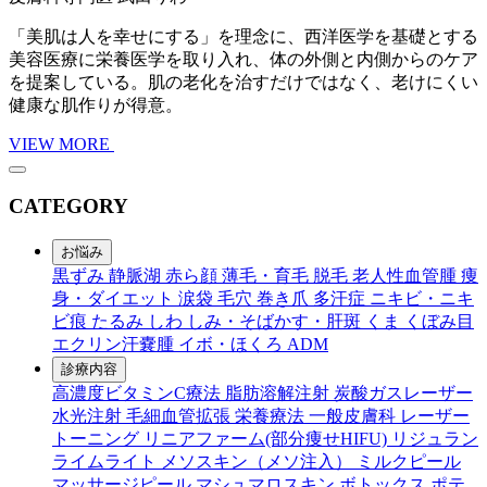
「美肌は人を幸せにする」を理念に、西洋医学を基礎とする
美容医療に栄養医学を取り入れ、体の外側と内側からのケア
を提案している。肌の老化を治すだけではなく、老けにくい
健康な肌作りが得意。
VIEW MORE
CATEGORY
お悩み
黒ずみ
静脈湖
赤ら顔
薄毛・育毛
脱毛
老人性血管腫
痩
身・ダイエット
涙袋
毛穴
巻き爪
多汗症
ニキビ・ニキ
ビ痕
たるみ
しわ
しみ・そばかす・肝斑
くま
くぼみ目
エクリン汗嚢腫
イボ・ほくろ
ADM
診療内容
高濃度ビタミンC療法
脂肪溶解注射
炭酸ガスレーザー
水光注射
毛細血管拡張
栄養療法
一般皮膚科
レーザー
トーニング
リニアファーム(部分痩せHIFU)
リジュラン
ライムライト
メソスキン（メソ注入）
ミルクピール
マッサージピール
マシュマロスキン
ボトックス
ポテ