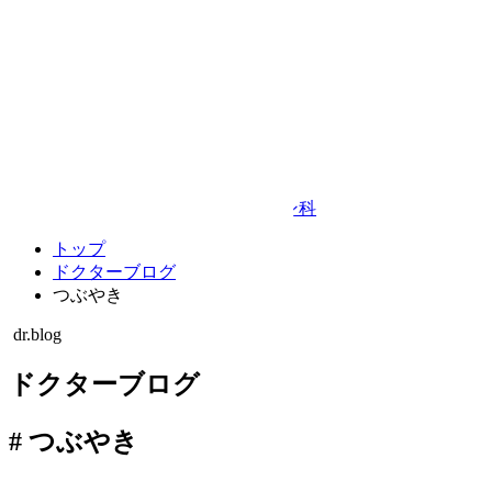
TEL 092-874-3711
〒814-0144
福岡市城南区梅林2丁目27-14 2F
Google Map
© TAKEDA BEAUTY CLINIC
プライバシーポリシー
キャンセルポリシー
整形外科・リハビリテーション科
トップ
ドクターブログ
つぶやき
dr.blog
ドクターブログ
#
つぶやき