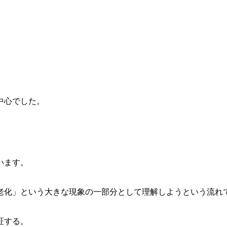
中心でした。
います。
老化」という大きな現象の一部分として理解しようという流れ
証する。