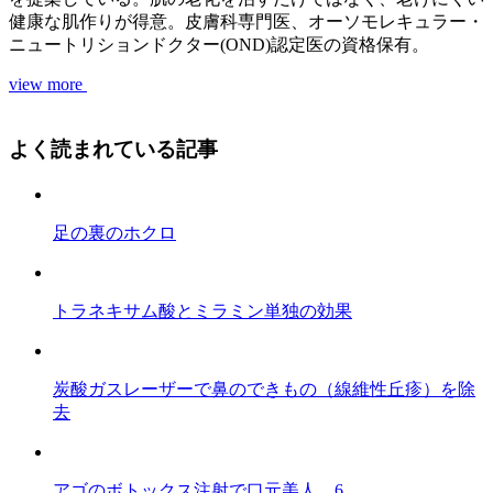
健康な肌作りが得意。皮膚科専門医、オーソモレキュラー・
ニュートリションドクター(OND)認定医の資格保有。
view more
よく読まれている記事
足の裏のホクロ
トラネキサム酸とミラミン単独の効果
炭酸ガスレーザーで鼻のできもの（線維性丘疹）を除
去
アゴのボトックス注射で口元美人 6