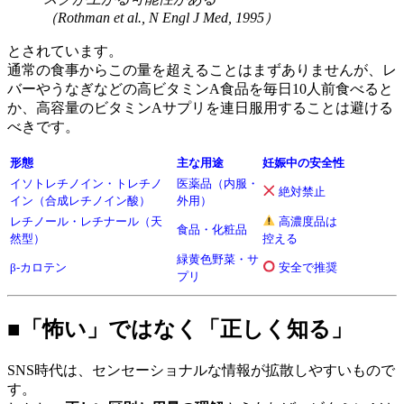
（Rothman et al., N Engl J Med, 1995）
とされています。
通常の食事からこの量を超えることはまずありませんが、レ
バーやうなぎなどの高ビタミンA食品を毎日10人前食べると
か、高容量のビタミンAサプリを連日服用することは避ける
べきです。
形態
主な用途
妊娠中の安全性
イソトレチノイン・トレチノ
医薬品（内服・
絶対禁止
イン（合成レチノイン酸）
外用）
レチノール・レチナール（天
高濃度品は
食品・化粧品
然型）
控える
緑黄色野菜・サ
β-カロテン
安全で推奨
プリ
■「怖い」ではなく「正しく知る」
SNS時代は、センセーショナルな情報が拡散しやすいもので
す。