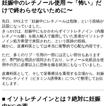
妊娠中のレチノール使用 〜「怖い」だ
けで終わらせないために〜
先日、SNS上で「妊娠中にレチノールは危険」という投稿が
話題になっていました。
きっかけは、妊娠中にもかかわらずイソトレチノイン（内服
レチノール酸）を個人輸入で服用していた患者がイソトレチ
ノイン処方希望で来院された、という医師の投稿。
確かに、皮膚科医としては本当に衝撃的で心配な内容です。
ただ、多くのリプ・引用の一部には正しい部分もあります
が、専門的な用語が混同されており、レチノール化粧品を使
用中の方に必要以上に恐怖を煽る状況にもなっていました。
皮膚科医として、そして栄養療法を重視する立場から、妊娠
中のレチノイド（ビタミンA誘導体）について整理してお伝
えします。
■ イソトレチノインとは？絶対に妊娠