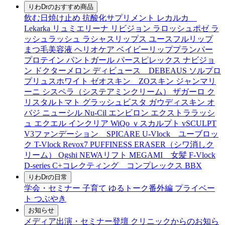
りわDrのおすすめ商品
飲む日焼け止め
抗酸化サプリメント
レカルカ
Lekarka
リュミエリーナ
リビジョン
ラロッシュポゼ
ラ
ッシュラッシュ
ラシャスリップス
ユースフルリップ
まつ毛美容液
ヘリオケア
ベイビーリッププランパー
プロテイン
パントガール
パースピレックス
ナビジョ
ン
ドクターメロン
ディビュース DEBEAUS
ソルプロ
プリュスホワイト
ゼオスキン ZOスキン
ジャンマリ
ーニ
シスペラ（システアミンクリーム）
ザガーロ
ク
リスタルトマト
グラッシュビスタ
ガウディスキン
オ
バジ ニューシル Nu-Cil
エンビロン
エクストララッシ
ュ
エクエル
インクリア
WiQo
ｖスカルプト
vSCULPT
V3ファンデーション SPICARE
U-Vlock ユーブロッ
ク
T-Vlock
Revox7
PUFFINESS ERASER（シワ消しク
リーム）
Ogshi
NEWAリフト
MEGAMI 女髪
F-Vlock
D-series
C+コレクティング コンプレックス
BBX
りわDrの日常
学会・セミナー
子育て
ゆるトーク番外編
プライベー
ト
つぶやき
お知らせ
メディア出演・セミナー登壇
クリニックからのお知ら