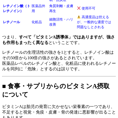
レチノイン酸
（ト
医薬品外
角質剥離・皮膚
使用不可
レチノイン）
用
再生
高濃度品は控える
細胞活性・ハリ
レチノール
化粧品
が、一般的な濃度では
改善
問題なしとされる
つまり、
すべて「ビタミンA誘導体」ではありますが、強さ
も作用もまったく異なる
ということです。
レチノールの生理活性の強さを1とすると、レチノイン酸は
その50倍から100倍の強さがあるとされています。
医薬品レベルのレチノイン酸と、化粧品に使われるレチノー
ルを同列に「危険」とするのは誤りです。
■ 食事・サプリからのビタミンA摂取
について
ビタミンAは胎児の発育に欠かせない栄養素の一つであり、
不足すると視覚・免疫・皮膚・骨の発達に悪影響が出ること
もあります。