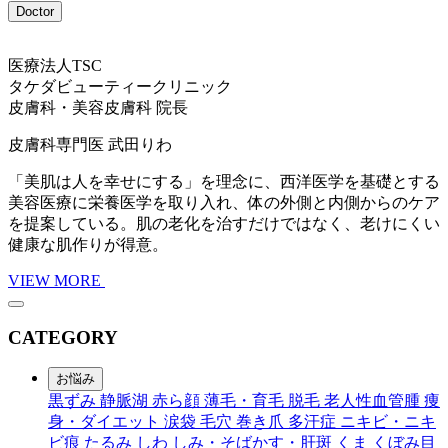
Doctor
医療法人TSC
タケダビューティークリニック
皮膚科・美容皮膚科 院長
皮膚科専門医
武田りわ
「美肌は人を幸せにする」を理念に、西洋医学を基礎とする
美容医療に栄養医学を取り入れ、体の外側と内側からのケア
を提案している。肌の老化を治すだけではなく、老けにくい
健康な肌作りが得意。
VIEW MORE
CATEGORY
お悩み
黒ずみ
静脈湖
赤ら顔
薄毛・育毛
脱毛
老人性血管腫
痩
身・ダイエット
涙袋
毛穴
巻き爪
多汗症
ニキビ・ニキ
ビ痕
たるみ
しわ
しみ・そばかす・肝斑
くま
くぼみ目