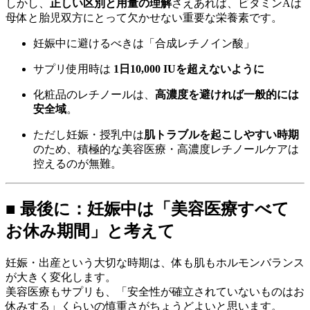
しかし、
正しい区別と用量の理解
さえあれば、ビタミンAは
母体と胎児双方にとって欠かせない重要な栄養素です。
妊娠中に避けるべきは「合成レチノイン酸」
サプリ使用時は
1日10,000 IUを超えないように
化粧品のレチノールは、
高濃度を避ければ一般的には
安全域
。
ただし妊娠・授乳中は
肌トラブルを起こしやすい時期
のため、積極的な美容医療・高濃度レチノールケアは
控えるのが無難。
■ 最後に：妊娠中は「美容医療すべて
お休み期間」と考えて
妊娠・出産という大切な時期は、体も肌もホルモンバランス
が大きく変化します。
美容医療もサプリも、「安全性が確立されていないものはお
休みする」くらいの慎重さがちょうどよいと思います。