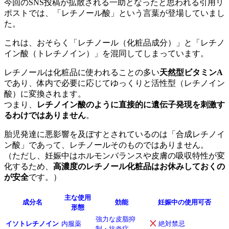
今回のSNS投稿が拡散される一助となったと思われる引用リ
ポストでは、「レチノール酸」という言葉が登場していまし
た。
これは、おそらく「レチノール（化粧品成分）」と「レチノ
イン酸（トレチノイン）」を混同してしまっています。
レチノールは化粧品に使われることの多い
天然型ビタミンA
であり、体内で必要に応じてゆっくりと活性型（レチノイン
酸）に変換されます。
つまり、
レチノイン酸のように直接的に遺伝子発現を刺激す
るわけではありません
。
胎児発達に悪影響を及ぼすとされているのは「合成レチノイ
ン酸」であって、レチノールそのものではありません。
（ただし、妊娠中はホルモンバランスや皮膚の吸収特性が変
化するため、
高濃度のレチノール化粧品はお休みしておくの
が安全
です。）
主な使用
成分名
効能
妊娠中の使用可否
形態
強力な皮脂抑
イソトレチノイン
内服薬
絶対禁忌
制・抗炎症