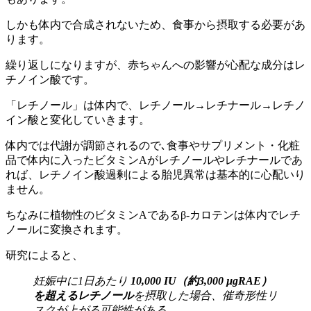
しかも体内で合成されないため、食事から摂取する必要があ
ります。
繰り返しになりますが、赤ちゃんへの影響が心配な成分はレ
チノイン酸です。
「レチノール」は体内で、レチノール→レチナール→レチノ
イン酸と変化していきます。
体内では代謝が調節されるので､食事やサプリメント・化粧
品で体内に入ったビタミンAがレチノールやレチナールであ
れば、レチノイン酸過剰による胎児異常は基本的に心配いり
ません。
ちなみに植物性のビタミンAであるβ-カロテンは体内でレチ
ノールに変換されます。
研究によると、
妊娠中に1日あたり
10,000 IU（約3,000 µgRAE）
を超えるレチノール
を摂取した場合、催奇形性リ
スクが上がる可能性がある