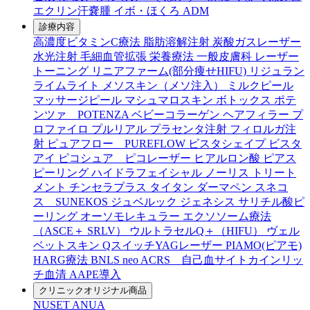
エクリン汗嚢腫
イボ・ほくろ
ADM
診療内容
高濃度ビタミンC療法
脂肪溶解注射
炭酸ガスレーザー
水光注射
毛細血管拡張
栄養療法
一般皮膚科
レーザー
トーニング
リニアファーム(部分痩せHIFU)
リジュラン
ライムライト
メソスキン（メソ注入）
ミルクピール
マッサージピール
マシュマロスキン
ボトックス
ポテ
ンツァ POTENZA
ベビーコラーゲン
ヘアフィラー
プ
ロファイロ
プルリアル
プラセンタ注射
フィロルガ注
射
ピュアフロー PUREFLOW
ビスタシェイプ
ビスタ
アイ
ピコシュア ピコレーザー
ヒアルロン酸
ピアス
ピーリング
ハイドラフェイシャル
ノーリス
トリート
メント
チンセラプラス
タイタン
ダーマペン
スネコ
ス SUNEKOS
ジュベルック
ジェネシス
サリチル酸ピ
ーリング
オーソモレキュラー
エクソソーム療法
（ASCE＋ SRLV）
ウルトラセルQ＋（HIFU）
ヴェル
ベットスキン
QスイッチYAGレーザー
PIAMO(ピアモ)
HARG療法
BNLS neo
ACRS 自己血サイトカインリッ
チ血清
AAPE導入
クリニックオリジナル商品
NUSET
ANUA