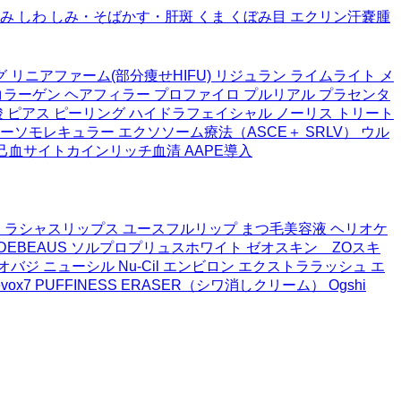
み
しわ
しみ・そばかす・肝斑
くま
くぼみ目
エクリン汗嚢腫
グ
リニアファーム(部分痩せHIFU)
リジュラン
ライムライト
メ
コラーゲン
ヘアフィラー
プロファイロ
プルリアル
プラセンタ
酸
ピアス
ピーリング
ハイドラフェイシャル
ノーリス
トリート
ーソモレキュラー
エクソソーム療法（ASCE＋ SRLV）
ウル
自己血サイトカインリッチ血清
AAPE導入
ュ
ラシャスリップス
ユースフルリップ
まつ毛美容液
ヘリオケ
EBEAUS
ソルプロプリュスホワイト
ゼオスキン ZOスキ
オバジ ニューシル Nu-Cil
エンビロン
エクストララッシュ
エ
vox7
PUFFINESS ERASER（シワ消しクリーム）
Ogshi