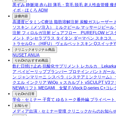
黒ずみ
静脈湖
赤ら顔
薄毛・育毛
脱毛
老人性血管腫
痩
イボ・ほくろ
ADM
診療内容
高濃度ビタミンC療法
脂肪溶解注射
炭酸ガスレーザー
ソスキン（メソ注入）
ミルクピール
マッサージピール
注射
フィロルガ注射
ピュアフロー PUREFLOW
ビス
メント
チンセラプラス
タイタン
ダーマペン
スネコス S
トラセルQ＋（HIFU）
ヴェルベットスキン
Qスイッチ
クリニックオリジナル商品
NUSET
ANUA
りわDrのおすすめ商品
飲む日焼け止め
抗酸化サプリメント
レカルカ Lekark
ア
ベイビーリッププランパー
プロテイン
パントガール
ン
ジャンマリーニ
シスペラ（システアミンクリーム）
クエル
インクリア
WiQo
ｖスカルプト
vSCULPT
V3フ
NEWAリフト
MEGAMI 女髪
F-Vlock
D-series
C+コ
りわDrの日常
学会・セミナー
子育て
ゆるトーク番外編
プライベート
お知らせ
メディア出演・セミナー登壇
クリニックからのお知ら