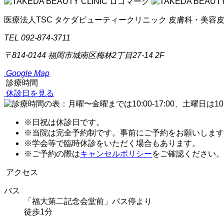
医療法人TSC
タケダビューティークリニック
皮膚科・美容
TEL 092-874-3711
〒814-0144
福岡市城南区梅林2丁目27-14 2F
Google Map
診療時間
休診日を見る
※日祝は休診日です。
※当院は完全予約制です。事前にご予約をお願いします
※学会等で臨時休診をいただく場合もあります。
※ご予約の際は
キャンセルポリシー
をご確認ください。
アクセス
バス
「福大第二記念会堂前」バス停より
徒歩1分