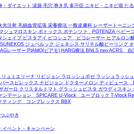
身・ダイエット
涙袋
毛穴
巻き爪
多汗症
ニキビ・ニキビ痕
たる
水光注射
毛細血管拡張
栄養療法
一般皮膚科
レーザートーニン
マシュマロスキン
ボトックス
ポテンツァ POTENZA
ベビー
タシェイプ
ビスタアイ
ピコシュア ピコレーザー
ヒアルロン
UNEKOS
ジュベルック
ジェネシス
サリチル酸ピーリング
オ
YAGレーザー
PIAMO(ピアモ)
HARG療法
BNLS neo
ACRS 
a
リュミエリーナ
リビジョン
ラロッシュポゼ
ラッシュラッシ
パースピレックス
ナビジョン
ドクターメロン
ディビュース D
ザガーロ
クリスタルトマト
グラッシュビスタ
ガウディスキン
ァンデーション SPICARE
U-Vlock ユーブロック
T-Vlock
Re
レクティング コンプレックス
BBX
つぶやき
せ
イベント・キャンペーン