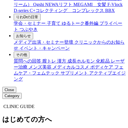
リーム）
Ogshi
NEWAリフト
MEGAMI 女髪
F-Vlock
D-series
C+コレクティング コンプレックス
BBX
りわDrの日常
学会・セミナー
子育て
ゆるトーク番外編
プライベー
ト
つぶやき
お知らせ
メディア出演・セミナー登壇
クリニックからのお知ら
せ
イベント・キャンペーン
その他
質問への回答
膣トレ
漢方
成長ホルモン
化粧品
レーザ
ー治療
メンズ美容
メディカルコスメ
ボディケア
フェ
ムケア・フェムテック
サプリメント
アクティブエイジ
ング
Close
Category
CLINIC GUIDE
はじめての方へ