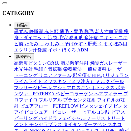
CATEGORY
お悩み
黒ずみ
静脈湖
赤ら顔
薄毛・育毛
脱毛
老人性血管腫
痩
身・ダイエット
涙袋
毛穴
巻き爪
多汗症
ニキビ・ニキ
ビ痕
たるみ
しわ
しみ・そばかす・肝斑
くま
くぼみ目
エクリン汗嚢腫
イボ・ほくろ
ADM
診療内容
高濃度ビタミンC療法
脂肪溶解注射
炭酸ガスレーザー
水光注射
毛細血管拡張
栄養療法
一般皮膚科
レーザー
トーニング
リニアファーム(部分痩せHIFU)
リジュラン
ライムライト
メソスキン（メソ注入）
ミルクピール
マッサージピール
マシュマロスキン
ボトックス
ポテ
ンツァ POTENZA
ベビーコラーゲン
ヘアフィラー
プ
ロファイロ
プルリアル
プラセンタ注射
フィロルガ注
射
ピュアフロー PUREFLOW
ビスタシェイプ
ビスタ
アイ
ピコシュア ピコレーザー
ヒアルロン酸
ピアス
ピーリング
ハイドラフェイシャル
ノーリス
トリート
メント
チンセラプラス
タイタン
ダーマペン
スネコ
ス SUNEKOS
ジュベルック
ジェネシス
サリチル酸ピ