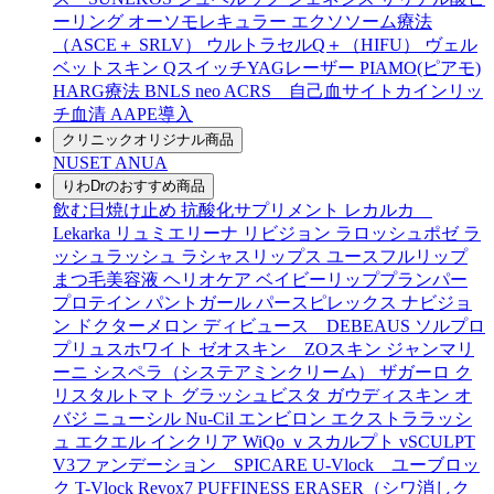
ーリング
オーソモレキュラー
エクソソーム療法
（ASCE＋ SRLV）
ウルトラセルQ＋（HIFU）
ヴェル
ベットスキン
QスイッチYAGレーザー
PIAMO(ピアモ)
HARG療法
BNLS neo
ACRS 自己血サイトカインリッ
チ血清
AAPE導入
クリニックオリジナル商品
NUSET
ANUA
りわDrのおすすめ商品
飲む日焼け止め
抗酸化サプリメント
レカルカ
Lekarka
リュミエリーナ
リビジョン
ラロッシュポゼ
ラ
ッシュラッシュ
ラシャスリップス
ユースフルリップ
まつ毛美容液
ヘリオケア
ベイビーリッププランパー
プロテイン
パントガール
パースピレックス
ナビジョ
ン
ドクターメロン
ディビュース DEBEAUS
ソルプロ
プリュスホワイト
ゼオスキン ZOスキン
ジャンマリ
ーニ
シスペラ（システアミンクリーム）
ザガーロ
ク
リスタルトマト
グラッシュビスタ
ガウディスキン
オ
バジ ニューシル Nu-Cil
エンビロン
エクストララッシ
ュ
エクエル
インクリア
WiQo
ｖスカルプト
vSCULPT
V3ファンデーション SPICARE
U-Vlock ユーブロッ
ク
T-Vlock
Revox7
PUFFINESS ERASER（シワ消しク