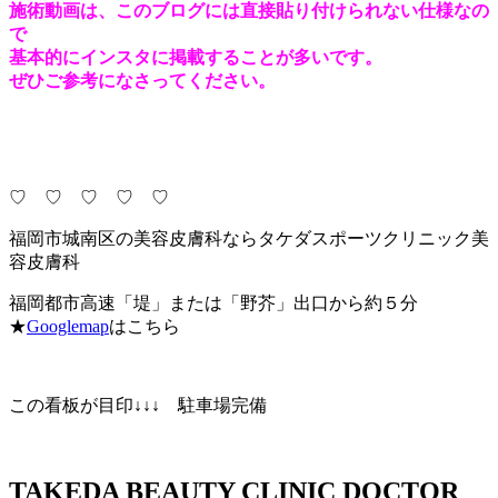
施術動画は、このブログには直接貼り付けられない仕様なの
で
基本的にインスタに掲載することが多いです。
ぜひご参考になさってください。
♡ ♡ ♡ ♡ ♡
福岡市城南区の美容皮膚科ならタケダスポーツクリニック美
容皮膚科
福岡都市高速「堤」または「野芥」出口から約５分
★
Googlemap
はこちら
この看板が目印↓↓↓ 駐車場完備
TAKEDA BEAUTY CLINIC DOCTOR