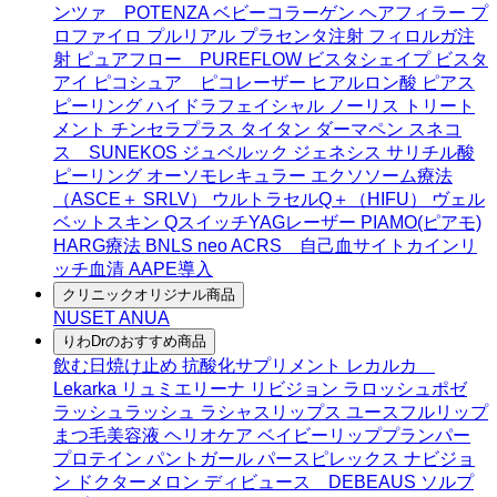
ンツァ POTENZA
ベビーコラーゲン
ヘアフィラー
プ
ロファイロ
プルリアル
プラセンタ注射
フィロルガ注
射
ピュアフロー PUREFLOW
ビスタシェイプ
ビスタ
アイ
ピコシュア ピコレーザー
ヒアルロン酸
ピアス
ピーリング
ハイドラフェイシャル
ノーリス
トリート
メント
チンセラプラス
タイタン
ダーマペン
スネコ
ス SUNEKOS
ジュベルック
ジェネシス
サリチル酸
ピーリング
オーソモレキュラー
エクソソーム療法
（ASCE＋ SRLV）
ウルトラセルQ＋（HIFU）
ヴェル
ベットスキン
QスイッチYAGレーザー
PIAMO(ピアモ)
HARG療法
BNLS neo
ACRS 自己血サイトカインリ
ッチ血清
AAPE導入
クリニックオリジナル商品
NUSET
ANUA
りわDrのおすすめ商品
飲む日焼け止め
抗酸化サプリメント
レカルカ
Lekarka
リュミエリーナ
リビジョン
ラロッシュポゼ
ラッシュラッシュ
ラシャスリップス
ユースフルリップ
まつ毛美容液
ヘリオケア
ベイビーリッププランパー
プロテイン
パントガール
パースピレックス
ナビジョ
ン
ドクターメロン
ディビュース DEBEAUS
ソルプ