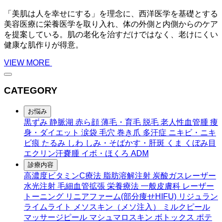
「美肌は人を幸せにする」を理念に、西洋医学を基礎とする
美容医療に栄養医学を取り入れ、体の外側と内側からのケア
を提案している。肌の老化を治すだけではなく、老けにくい
健康な肌作りが得意。
VIEW MORE
CATEGORY
お悩み
黒ずみ
静脈湖
赤ら顔
薄毛・育毛
脱毛
老人性血管腫
痩
身・ダイエット
涙袋
毛穴
巻き爪
多汗症
ニキビ・ニキ
ビ痕
たるみ
しわ
しみ・そばかす・肝斑
くま
くぼみ目
エクリン汗嚢腫
イボ・ほくろ
ADM
診療内容
高濃度ビタミンC療法
脂肪溶解注射
炭酸ガスレーザー
水光注射
毛細血管拡張
栄養療法
一般皮膚科
レーザー
トーニング
リニアファーム(部分痩せHIFU)
リジュラン
ライムライト
メソスキン（メソ注入）
ミルクピール
マッサージピール
マシュマロスキン
ボトックス
ポテ