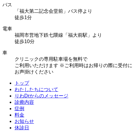
バス
「福大第二記念会堂前」バス停より
徒歩1分
電車
福岡市営地下鉄七隈線「福大前駅」より
徒歩10分
車
クリニックの専用駐車場を無料で
ご利用いただけます
※ご利用時はお帰りの際に受付に
お声掛けください
トップ
わたしたちについて
りわDrからのメッセージ
診療内容
症例
料金
お知らせ
休診日