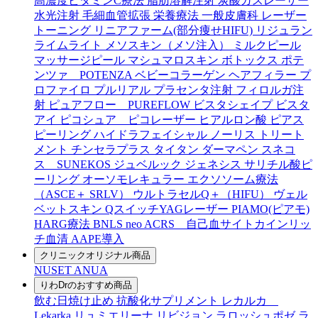
高濃度ビタミンC療法
脂肪溶解注射
炭酸ガスレーザー
水光注射
毛細血管拡張
栄養療法
一般皮膚科
レーザー
トーニング
リニアファーム(部分痩せHIFU)
リジュラン
ライムライト
メソスキン（メソ注入）
ミルクピール
マッサージピール
マシュマロスキン
ボトックス
ポテ
ンツァ POTENZA
ベビーコラーゲン
ヘアフィラー
プ
ロファイロ
プルリアル
プラセンタ注射
フィロルガ注
射
ピュアフロー PUREFLOW
ビスタシェイプ
ビスタ
アイ
ピコシュア ピコレーザー
ヒアルロン酸
ピアス
ピーリング
ハイドラフェイシャル
ノーリス
トリート
メント
チンセラプラス
タイタン
ダーマペン
スネコ
ス SUNEKOS
ジュベルック
ジェネシス
サリチル酸ピ
ーリング
オーソモレキュラー
エクソソーム療法
（ASCE＋ SRLV）
ウルトラセルQ＋（HIFU）
ヴェル
ベットスキン
QスイッチYAGレーザー
PIAMO(ピアモ)
HARG療法
BNLS neo
ACRS 自己血サイトカインリッ
チ血清
AAPE導入
クリニックオリジナル商品
NUSET
ANUA
りわDrのおすすめ商品
飲む日焼け止め
抗酸化サプリメント
レカルカ
Lekarka
リュミエリーナ
リビジョン
ラロッシュポゼ
ラ