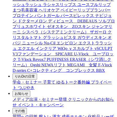
ッシュラッシュ
ラシャスリップス
ユースフルリップ
まつ毛美容液
ヘリオケア
ベイビーリッププランパー
プロテイン
パントガール
パースピレックス
ナビジョ
ン
ドクターメロン
ディビュース DEBEAUS
ソルプロ
プリュスホワイト
ゼオスキン ZOスキン
ジャンマリ
ーニ
シスペラ（システアミンクリーム）
ザガーロ
ク
リスタルトマト
グラッシュビスタ
ガウディスキン
オ
バジ ニューシル Nu-Cil
エンビロン
エクストララッシ
ュ
エクエル
インクリア
WiQo
ｖスカルプト
vSCULPT
V3ファンデーション SPICARE
U-Vlock ユーブロッ
ク
T-Vlock
Revox7
PUFFINESS ERASER（シワ消しク
リーム）
Ogshi
NEWAリフト
MEGAMI 女髪
F-Vlock
D-series
C+コレクティング コンプレックス
BBX
りわDrの日常
学会・セミナー
子育て
ゆるトーク番外編
プライベー
ト
つぶやき
お知らせ
メディア出演・セミナー登壇
クリニックからのお知ら
せ
イベント・キャンペーン
その他
質問への回答
膣トレ
漢方
成長ホルモン
化粧品
レーザ