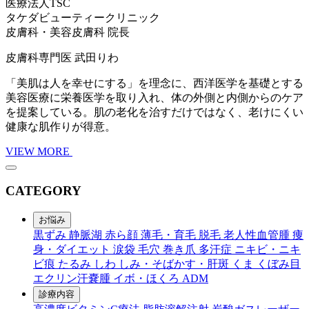
医療法人TSC
タケダビューティークリニック
皮膚科・美容皮膚科 院長
皮膚科専門医
武田りわ
「美肌は人を幸せにする」を理念に、西洋医学を基礎とする
美容医療に栄養医学を取り入れ、体の外側と内側からのケア
を提案している。肌の老化を治すだけではなく、老けにくい
健康な肌作りが得意。
VIEW MORE
CATEGORY
お悩み
黒ずみ
静脈湖
赤ら顔
薄毛・育毛
脱毛
老人性血管腫
痩
身・ダイエット
涙袋
毛穴
巻き爪
多汗症
ニキビ・ニキ
ビ痕
たるみ
しわ
しみ・そばかす・肝斑
くま
くぼみ目
エクリン汗嚢腫
イボ・ほくろ
ADM
診療内容