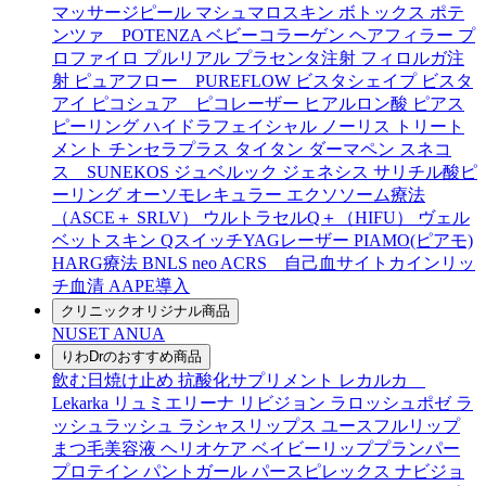
マッサージピール
マシュマロスキン
ボトックス
ポテ
ンツァ POTENZA
ベビーコラーゲン
ヘアフィラー
プ
ロファイロ
プルリアル
プラセンタ注射
フィロルガ注
射
ピュアフロー PUREFLOW
ビスタシェイプ
ビスタ
アイ
ピコシュア ピコレーザー
ヒアルロン酸
ピアス
ピーリング
ハイドラフェイシャル
ノーリス
トリート
メント
チンセラプラス
タイタン
ダーマペン
スネコ
ス SUNEKOS
ジュベルック
ジェネシス
サリチル酸ピ
ーリング
オーソモレキュラー
エクソソーム療法
（ASCE＋ SRLV）
ウルトラセルQ＋（HIFU）
ヴェル
ベットスキン
QスイッチYAGレーザー
PIAMO(ピアモ)
HARG療法
BNLS neo
ACRS 自己血サイトカインリッ
チ血清
AAPE導入
クリニックオリジナル商品
NUSET
ANUA
りわDrのおすすめ商品
飲む日焼け止め
抗酸化サプリメント
レカルカ
Lekarka
リュミエリーナ
リビジョン
ラロッシュポゼ
ラ
ッシュラッシュ
ラシャスリップス
ユースフルリップ
まつ毛美容液
ヘリオケア
ベイビーリッププランパー
プロテイン
パントガール
パースピレックス
ナビジョ