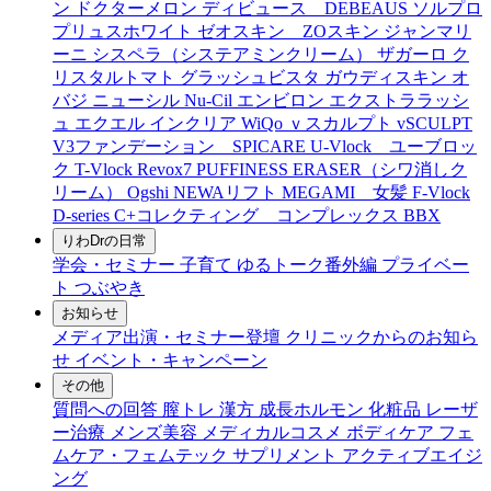
ン
ドクターメロン
ディビュース DEBEAUS
ソルプロ
プリュスホワイト
ゼオスキン ZOスキン
ジャンマリ
ーニ
シスペラ（システアミンクリーム）
ザガーロ
ク
リスタルトマト
グラッシュビスタ
ガウディスキン
オ
バジ ニューシル Nu-Cil
エンビロン
エクストララッシ
ュ
エクエル
インクリア
WiQo
ｖスカルプト
vSCULPT
V3ファンデーション SPICARE
U-Vlock ユーブロッ
ク
T-Vlock
Revox7
PUFFINESS ERASER（シワ消しク
リーム）
Ogshi
NEWAリフト
MEGAMI 女髪
F-Vlock
D-series
C+コレクティング コンプレックス
BBX
りわDrの日常
学会・セミナー
子育て
ゆるトーク番外編
プライベー
ト
つぶやき
お知らせ
メディア出演・セミナー登壇
クリニックからのお知ら
せ
イベント・キャンペーン
その他
質問への回答
膣トレ
漢方
成長ホルモン
化粧品
レーザ
ー治療
メンズ美容
メディカルコスメ
ボディケア
フェ
ムケア・フェムテック
サプリメント
アクティブエイジ
ング