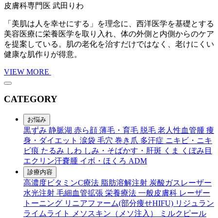
皮膚科専門医
武田りわ
「美肌は人を幸せにする」を理念に、西洋医学を基礎とする
美容医療に栄養医学を取り入れ、体の外側と内側からのケア
を提案している。肌の老化を治すだけではなく、老けにくい
健康な肌作りが得意。
VIEW MORE
CATEGORY
お悩み
黒ずみ
静脈湖
赤ら顔
薄毛・育毛
脱毛
老人性血管腫
痩
身・ダイエット
涙袋
毛穴
巻き爪
多汗症
ニキビ・ニキ
ビ痕
たるみ
しわ
しみ・そばかす・肝斑
くま
くぼみ目
エクリン汗嚢腫
イボ・ほくろ
ADM
診療内容
高濃度ビタミンC療法
脂肪溶解注射
炭酸ガスレーザー
水光注射
毛細血管拡張
栄養療法
一般皮膚科
レーザー
トーニング
リニアファーム(部分痩せHIFU)
リジュラン
ライムライト
メソスキン（メソ注入）
ミルクピール