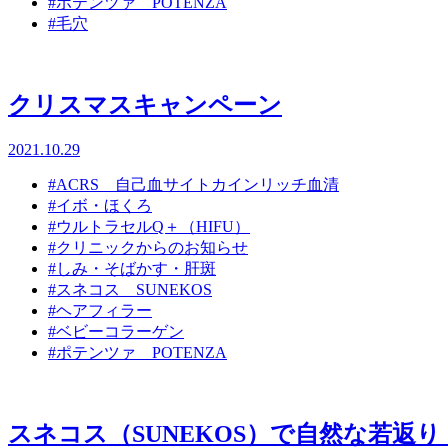
#ポテンツァ POTENZA
#毛穴
クリスマスキャンペーン
2021.10.29
#ACRS 自己血サイトカインリッチ血清
#イボ・ほくろ
#ウルトラセルQ＋（HIFU）
#クリニックからのお知らせ
#しみ・そばかす・肝斑
#スネコス SUNEKOS
#ヘアフィラー
#ベビーコラーゲン
#ポテンツァ POTENZA
スネコス（SUNEKOS）で自然な若返り