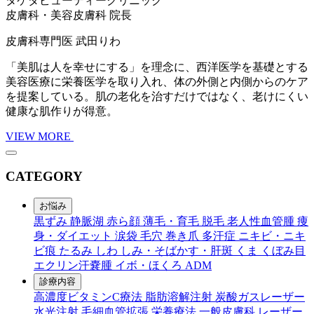
タケダビューティークリニック
皮膚科・美容皮膚科 院長
皮膚科専門医
武田りわ
「美肌は人を幸せにする」を理念に、西洋医学を基礎とする
美容医療に栄養医学を取り入れ、体の外側と内側からのケア
を提案している。肌の老化を治すだけではなく、老けにくい
健康な肌作りが得意。
VIEW MORE
CATEGORY
お悩み
黒ずみ
静脈湖
赤ら顔
薄毛・育毛
脱毛
老人性血管腫
痩
身・ダイエット
涙袋
毛穴
巻き爪
多汗症
ニキビ・ニキ
ビ痕
たるみ
しわ
しみ・そばかす・肝斑
くま
くぼみ目
エクリン汗嚢腫
イボ・ほくろ
ADM
診療内容
高濃度ビタミンC療法
脂肪溶解注射
炭酸ガスレーザー
水光注射
毛細血管拡張
栄養療法
一般皮膚科
レーザー