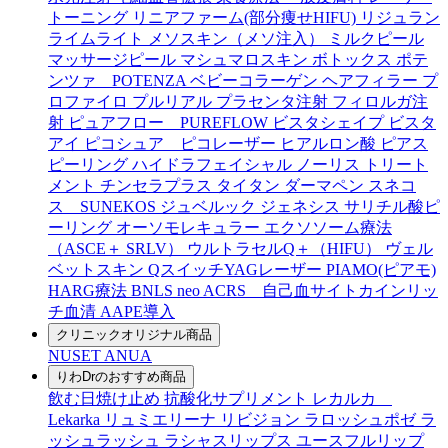
トーニング
リニアファーム(部分痩せHIFU)
リジュラン
ライムライト
メソスキン（メソ注入）
ミルクピール
マッサージピール
マシュマロスキン
ボトックス
ポテ
ンツァ POTENZA
ベビーコラーゲン
ヘアフィラー
プ
ロファイロ
プルリアル
プラセンタ注射
フィロルガ注
射
ピュアフロー PUREFLOW
ビスタシェイプ
ビスタ
アイ
ピコシュア ピコレーザー
ヒアルロン酸
ピアス
ピーリング
ハイドラフェイシャル
ノーリス
トリート
メント
チンセラプラス
タイタン
ダーマペン
スネコ
ス SUNEKOS
ジュベルック
ジェネシス
サリチル酸ピ
ーリング
オーソモレキュラー
エクソソーム療法
（ASCE＋ SRLV）
ウルトラセルQ＋（HIFU）
ヴェル
ベットスキン
QスイッチYAGレーザー
PIAMO(ピアモ)
HARG療法
BNLS neo
ACRS 自己血サイトカインリッ
チ血清
AAPE導入
クリニックオリジナル商品
NUSET
ANUA
りわDrのおすすめ商品
飲む日焼け止め
抗酸化サプリメント
レカルカ
Lekarka
リュミエリーナ
リビジョン
ラロッシュポゼ
ラ
ッシュラッシュ
ラシャスリップス
ユースフルリップ