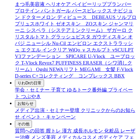
まつ毛美容液
ヘリオケア
ベイビーリッププランパー
プロテイン
パントガール
パースピレックス
ナビジョ
ン
ドクターメロン
ディビュース DEBEAUS
ソルプロ
プリュスホワイト
ゼオスキン ZOスキン
ジャンマリ
ーニ
シスペラ（システアミンクリーム）
ザガーロ
ク
リスタルトマト
グラッシュビスタ
ガウディスキン
オ
バジ ニューシル Nu-Cil
エンビロン
エクストララッシ
ュ
エクエル
インクリア
WiQo
ｖスカルプト
vSCULPT
V3ファンデーション SPICARE
U-Vlock ユーブロッ
ク
T-Vlock
Revox7
PUFFINESS ERASER（シワ消しク
リーム）
Ogshi
NEWAリフト
MEGAMI 女髪
F-Vlock
D-series
C+コレクティング コンプレックス
BBX
りわDrの日常
学会・セミナー
子育て
ゆるトーク番外編
プライベー
ト
つぶやき
お知らせ
メディア出演・セミナー登壇
クリニックからのお知ら
せ
イベント・キャンペーン
その他
質問への回答
膣トレ
漢方
成長ホルモン
化粧品
レーザ
ー治療
メンズ美容
メディカルコスメ
ボディケア
フェ