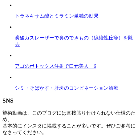
トラネキサム酸とミラミン単独の効果
炭酸ガスレーザーで鼻のできもの（線維性丘疹）を除
去
アゴのボトックス注射で口元美人 6
シミ・そばかす・肝斑のコンビネーション治療
SNS
施術動画は、このブログには直接貼り付けられない仕様のた
め、
基本的にインスタに掲載することが多いです。ぜひご参考に
なさってください。