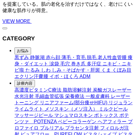
を提案している。肌の老化を治すだけではなく、老けにくい
健康な肌作りが得意。
VIEW MORE
CATEGORY
お悩み
黒ずみ
静脈湖
赤ら顔
薄毛・育毛
脱毛
老人性血管腫
痩
身・ダイエット
涙袋
毛穴
巻き爪
多汗症
ニキビ・ニキ
ビ痕
たるみ
しわ
しみ・そばかす・肝斑
くま
くぼみ目
エクリン汗嚢腫
イボ・ほくろ
ADM
診療内容
高濃度ビタミンC療法
脂肪溶解注射
炭酸ガスレーザー
水光注射
毛細血管拡張
栄養療法
一般皮膚科
レーザー
トーニング
リニアファーム(部分痩せHIFU)
リジュラン
ライムライト
メソスキン（メソ注入）
ミルクピール
マッサージピール
マシュマロスキン
ボトックス
ポテ
ンツァ POTENZA
ベビーコラーゲン
ヘアフィラー
プ
ロファイロ
プルリアル
プラセンタ注射
フィロルガ注
射
ピュアフロー PUREFLOW
ビスタシェイプ
ビスタ