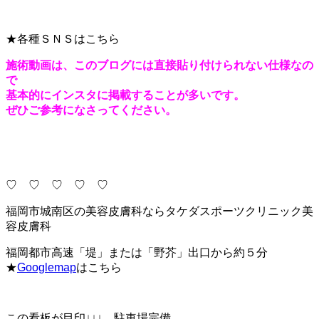
★各種ＳＮＳはこちら
施術動画は、このブログには直接貼り付けられない仕様なの
で
基本的にインスタに掲載することが多いです。
ぜひご参考になさってください。
♡ ♡ ♡ ♡ ♡
福岡市城南区の美容皮膚科ならタケダスポーツクリニック美
容皮膚科
福岡都市高速「堤」または「野芥」出口から約５分
★
Googlemap
はこちら
この看板が目印↓↓↓ 駐車場完備