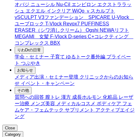
オバジ ニューシル Nu-Cil
エンビロン
エクストララッ
シュ
エクエル
インクリア
WiQo
ｖスカルプト
vSCULPT
V3ファンデーション SPICARE
U-Vlock
ユーブロック
T-Vlock
Revox7
PUFFINESS
ERASER（シワ消しクリーム）
Ogshi
NEWAリフト
MEGAMI 女髪
F-Vlock
D-series
C+コレクティング
コンプレックス
BBX
りわDrの日常
学会・セミナー
子育て
ゆるトーク番外編
プライベー
ト
つぶやき
お知らせ
メディア出演・セミナー登壇
クリニックからのお知ら
せ
イベント・キャンペーン
その他
質問への回答
膣トレ
漢方
成長ホルモン
化粧品
レーザ
ー治療
メンズ美容
メディカルコスメ
ボディケア
フェ
ムケア・フェムテック
サプリメント
アクティブエイジ
ング
Close
Category