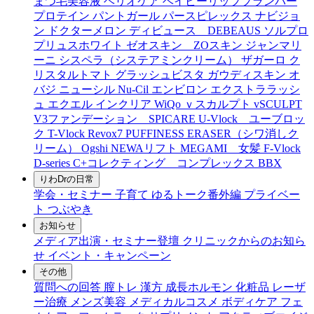
まつ毛美容液
ヘリオケア
ベイビーリッププランパー
プロテイン
パントガール
パースピレックス
ナビジョ
ン
ドクターメロン
ディビュース DEBEAUS
ソルプロ
プリュスホワイト
ゼオスキン ZOスキン
ジャンマリ
ーニ
シスペラ（システアミンクリーム）
ザガーロ
ク
リスタルトマト
グラッシュビスタ
ガウディスキン
オ
バジ ニューシル Nu-Cil
エンビロン
エクストララッシ
ュ
エクエル
インクリア
WiQo
ｖスカルプト
vSCULPT
V3ファンデーション SPICARE
U-Vlock ユーブロッ
ク
T-Vlock
Revox7
PUFFINESS ERASER（シワ消しク
リーム）
Ogshi
NEWAリフト
MEGAMI 女髪
F-Vlock
D-series
C+コレクティング コンプレックス
BBX
りわDrの日常
学会・セミナー
子育て
ゆるトーク番外編
プライベー
ト
つぶやき
お知らせ
メディア出演・セミナー登壇
クリニックからのお知ら
せ
イベント・キャンペーン
その他
質問への回答
膣トレ
漢方
成長ホルモン
化粧品
レーザ
ー治療
メンズ美容
メディカルコスメ
ボディケア
フェ