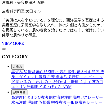
皮膚科・美容皮膚科 院長
皮膚科専門医
武田りわ
「美肌は人を幸せにする」を理念に、西洋医学を基礎とする
美容医療に栄養医学を取り入れ、体の外側と内側からのケア
を提案している。肌の老化を治すだけではなく、老けにくい
健康な肌作りが得意。
VIEW MORE
CATEGORY
お悩み
黒ずみ
静脈湖
赤ら顔
薄毛・育毛
脱毛
老人性血管腫
痩
身・ダイエット
涙袋
毛穴
巻き爪
多汗症
ニキビ・ニキ
ビ痕
たるみ
しわ
しみ・そばかす・肝斑
くま
くぼみ目
エクリン汗嚢腫
イボ・ほくろ
ADM
診療内容
高濃度ビタミンC療法
脂肪溶解注射
炭酸ガスレーザー
水光注射
毛細血管拡張
栄養療法
一般皮膚科
レーザー