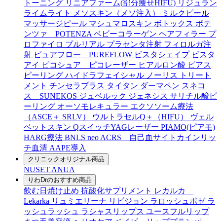
トーニング
リニアファーム(部分痩せHIFU)
リジュラン
ライムライト
メソスキン（メソ注入）
ミルクピール
マッサージピール
マシュマロスキン
ボトックス
ポテ
ンツァ POTENZA
ベビーコラーゲン
ヘアフィラー
プ
ロファイロ
プルリアル
プラセンタ注射
フィロルガ注
射
ピュアフロー PUREFLOW
ビスタシェイプ
ビスタ
アイ
ピコシュア ピコレーザー
ヒアルロン酸
ピアス
ピーリング
ハイドラフェイシャル
ノーリス
トリート
メント
チンセラプラス
タイタン
ダーマペン
スネコ
ス SUNEKOS
ジュベルック
ジェネシス
サリチル酸ピ
ーリング
オーソモレキュラー
エクソソーム療法
（ASCE＋ SRLV）
ウルトラセルQ＋（HIFU）
ヴェル
ベットスキン
QスイッチYAGレーザー
PIAMO(ピアモ)
HARG療法
BNLS neo
ACRS 自己血サイトカインリッ
チ血清
AAPE導入
クリニックオリジナル商品
NUSET
ANUA
りわDrのおすすめ商品
飲む日焼け止め
抗酸化サプリメント
レカルカ
Lekarka
リュミエリーナ
リビジョン
ラロッシュポゼ
ラ
ッシュラッシュ
ラシャスリップス
ユースフルリップ