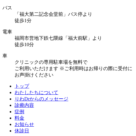
バス
「福大第二記念会堂前」バス停より
徒歩1分
電車
福岡市営地下鉄七隈線「福大前駅」より
徒歩10分
車
クリニックの専用駐車場を無料で
ご利用いただけます
※ご利用時はお帰りの際に受付に
お声掛けください
トップ
わたしたちについて
りわDrからのメッセージ
診療内容
症例
料金
お知らせ
休診日