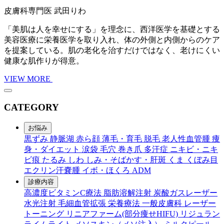
皮膚科専門医
武田りわ
「美肌は人を幸せにする」を理念に、西洋医学を基礎とする
美容医療に栄養医学を取り入れ、体の外側と内側からのケア
を提案している。肌の老化を治すだけではなく、老けにくい
健康な肌作りが得意。
VIEW MORE
CATEGORY
お悩み
黒ずみ
静脈湖
赤ら顔
薄毛・育毛
脱毛
老人性血管腫
痩
身・ダイエット
涙袋
毛穴
巻き爪
多汗症
ニキビ・ニキ
ビ痕
たるみ
しわ
しみ・そばかす・肝斑
くま
くぼみ目
エクリン汗嚢腫
イボ・ほくろ
ADM
診療内容
高濃度ビタミンC療法
脂肪溶解注射
炭酸ガスレーザー
水光注射
毛細血管拡張
栄養療法
一般皮膚科
レーザー
トーニング
リニアファーム(部分痩せHIFU)
リジュラン