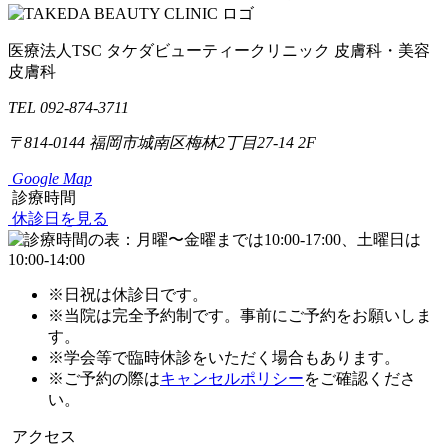
医療法人TSC
タケダビューティークリニック
皮膚科・美容
皮膚科
TEL 092-874-3711
〒814-0144
福岡市城南区梅林2丁目27-14 2F
Google Map
診療時間
休診日を見る
※日祝は休診日です。
※当院は完全予約制です。事前にご予約をお願いしま
す。
※学会等で臨時休診をいただく場合もあります。
※ご予約の際は
キャンセルポリシー
をご確認くださ
い。
アクセス