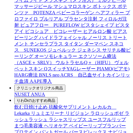
ライムライト
メソスキン（メソ注入）
ミルクピール
マッサージピール
マシュマロスキン
ボトックス
ポテ
ンツァ POTENZA
ベビーコラーゲン
ヘアフィラー
プ
ロファイロ
プルリアル
プラセンタ注射
フィロルガ注
射
ピュアフロー PUREFLOW
ビスタシェイプ
ビスタ
アイ
ピコシュア ピコレーザー
ヒアルロン酸
ピアス
ピーリング
ハイドラフェイシャル
ノーリス
トリート
メント
チンセラプラス
タイタン
ダーマペン
スネコ
ス SUNEKOS
ジュベルック
ジェネシス
サリチル酸ピ
ーリング
オーソモレキュラー
エクソソーム療法
（ASCE＋ SRLV）
ウルトラセルQ＋（HIFU）
ヴェル
ベットスキン
QスイッチYAGレーザー
PIAMO(ピアモ)
HARG療法
BNLS neo
ACRS 自己血サイトカインリッ
チ血清
AAPE導入
クリニックオリジナル商品
NUSET
ANUA
りわDrのおすすめ商品
飲む日焼け止め
抗酸化サプリメント
レカルカ
Lekarka
リュミエリーナ
リビジョン
ラロッシュポゼ
ラ
ッシュラッシュ
ラシャスリップス
ユースフルリップ
まつ毛美容液
ヘリオケア
ベイビーリッププランパー
プロテイン
パントガール
パースピレックス
ナビジョ