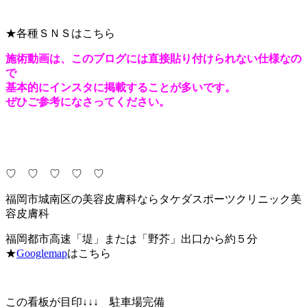
★各種ＳＮＳはこちら
施術動画は、このブログには直接貼り付けられない仕様なの
で
基本的にインスタに掲載することが多いです。
ぜひご参考になさってください。
♡ ♡ ♡ ♡ ♡
福岡市城南区の美容皮膚科ならタケダスポーツクリニック美
容皮膚科
福岡都市高速「堤」または「野芥」出口から約５分
★
Googlemap
はこちら
この看板が目印↓↓↓ 駐車場完備