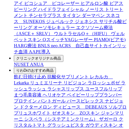
アイ
ピコシュア ピコレーザー
ヒアルロン酸
ピアス
ピーリング
ハイドラフェイシャル
ノーリス
トリート
メント
チンセラプラス
タイタン
ダーマペン
スネコ
ス SUNEKOS
ジュベルック
ジェネシス
サリチル酸ピ
ーリング
オーソモレキュラー
エクソソーム療法
（ASCE＋ SRLV）
ウルトラセルQ＋（HIFU）
ヴェル
ベットスキン
QスイッチYAGレーザー
PIAMO(ピアモ)
HARG療法
BNLS neo
ACRS 自己血サイトカインリッ
チ血清
AAPE導入
クリニックオリジナル商品
NUSET
ANUA
りわDrのおすすめ商品
飲む日焼け止め
抗酸化サプリメント
レカルカ
Lekarka
リュミエリーナ
リビジョン
ラロッシュポゼ
ラ
ッシュラッシュ
ラシャスリップス
ユースフルリップ
まつ毛美容液
ヘリオケア
ベイビーリッププランパー
プロテイン
パントガール
パースピレックス
ナビジョ
ン
ドクターメロン
ディビュース DEBEAUS
ソルプロ
プリュスホワイト
ゼオスキン ZOスキン
ジャンマリ
ーニ
シスペラ（システアミンクリーム）
ザガーロ
ク
リスタルトマト
グラッシュビスタ
ガウディスキン
オ