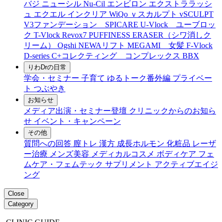
バジ ニューシル Nu-Cil
エンビロン
エクストララッシ
ュ
エクエル
インクリア
WiQo
ｖスカルプト
vSCULPT
V3ファンデーション SPICARE
U-Vlock ユーブロッ
ク
T-Vlock
Revox7
PUFFINESS ERASER（シワ消しク
リーム）
Ogshi
NEWAリフト
MEGAMI 女髪
F-Vlock
D-series
C+コレクティング コンプレックス
BBX
りわDrの日常
学会・セミナー
子育て
ゆるトーク番外編
プライベー
ト
つぶやき
お知らせ
メディア出演・セミナー登壇
クリニックからのお知ら
せ
イベント・キャンペーン
その他
質問への回答
膣トレ
漢方
成長ホルモン
化粧品
レーザ
ー治療
メンズ美容
メディカルコスメ
ボディケア
フェ
ムケア・フェムテック
サプリメント
アクティブエイジ
ング
Close
Category