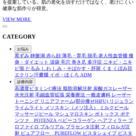
を提案している。肌の老化を治すだけではなく、老けにくい
健康な肌作りが得意。
VIEW MORE
CATEGORY
お悩み
黒ずみ
静脈湖
赤ら顔
薄毛・育毛
脱毛
老人性血管腫
痩
身・ダイエット
涙袋
毛穴
巻き爪
多汗症
ニキビ・ニキ
ビ痕
たるみ
しわ
しみ・そばかす・肝斑
くま
くぼみ目
エクリン汗嚢腫
イボ・ほくろ
ADM
診療内容
高濃度ビタミンC療法
脂肪溶解注射
炭酸ガスレーザー
水光注射
毛細血管拡張
栄養療法
一般皮膚科
レーザー
トーニング
リニアファーム(部分痩せHIFU)
リジュラン
ライムライト
メソスキン（メソ注入）
ミルクピール
マッサージピール
マシュマロスキン
ボトックス
ポテ
ンツァ POTENZA
ベビーコラーゲン
ヘアフィラー
プ
ロファイロ
プルリアル
プラセンタ注射
フィロルガ注
射
ピュアフロー PUREFLOW
ビスタシェイプ
ビスタ