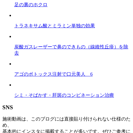
足の裏のホクロ
トラネキサム酸とミラミン単独の効果
炭酸ガスレーザーで鼻のできもの（線維性丘疹）を除
去
アゴのボトックス注射で口元美人 6
シミ・そばかす・肝斑のコンビネーション治療
SNS
施術動画は、このブログには直接貼り付けられない仕様のた
め、
基本的にインスタに掲載することが多いです。ぜひご参考に