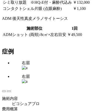
シミ取り放題 ※HQ-E付・麻酔代込み
￥132,000
コンタクトシェル片眼 (点眼麻酔)
￥1,100
ADM 後天性真皮メラノサイトーシス
施術部位
1回
ADMショット (両頬) 8c㎡×左右目安
￥49,500
症例
右眉
右眉
施術内容
ピコシュアプロ
費用概算