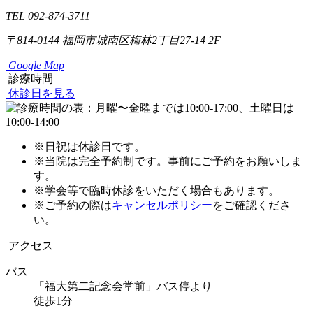
TEL 092-874-3711
〒814-0144
福岡市城南区梅林2丁目27-14 2F
Google Map
診療時間
休診日を見る
※日祝は休診日です。
※当院は完全予約制です。事前にご予約をお願いしま
す。
※学会等で臨時休診をいただく場合もあります。
※ご予約の際は
キャンセルポリシー
をご確認くださ
い。
アクセス
バス
「福大第二記念会堂前」バス停より
徒歩1分