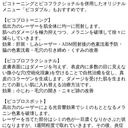
ピコトーニングとピコフラクショナルを併用したオリジナル
メニュー「ピコダブル」もおすすめです。
【ピコプロトーニング】
低出力のレーザーを肌全体に均一に照射します。
肌へのダメージを極力抑えつつ、メラニンを破壊して徐々に
減らしていきます。
効果：肝斑・しみレーザー・ADM照射後の色素沈着予防・
脇の色素沈着・毛穴の引き締め・くすみの改善
【ピコプロフラクショナル】
皮膚表面にはダメージを与えず、表皮内に多数の目に見えな
い微小な穴(空砲化現象)を空けることで自然治癒を促し、真
皮のコラーゲンを生成します。ダメージを受けた肌を生まれ
たての新しい肌に入れ替える治療方法です。
効果：小じわ・毛穴の開き・ニキビ跡の改善
【ピコプロスポット】
高出力のレーザーによる光音響効果でシミのもととなるメラ
ニン色素を破壊します。
レーザーを当てた部分はシミの色が一旦濃くなりかさぶた状
になりますが、1週間程度で取れていきます。その後、炎症