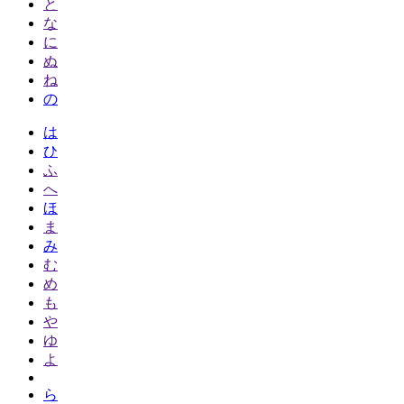
と
な
に
ぬ
ね
の
は
ひ
ふ
へ
ほ
ま
み
む
め
も
や
ゆ
よ
ら