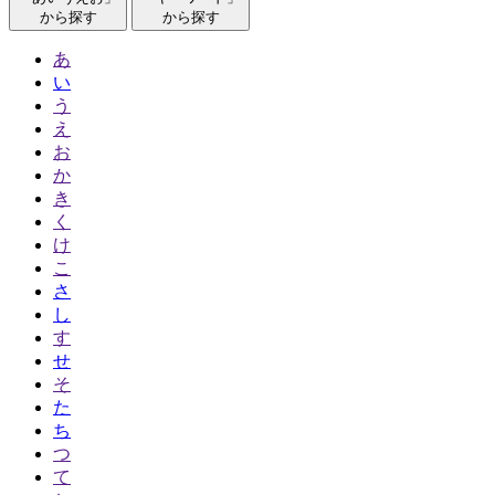
から探す
から探す
あ
い
う
え
お
か
き
く
け
こ
さ
し
す
せ
そ
た
ち
つ
て