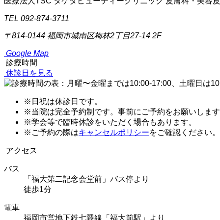
医療法人TSC
タケダビューティークリニック
皮膚科・美容
TEL 092-874-3711
〒814-0144
福岡市城南区梅林2丁目27-14 2F
Google Map
診療時間
休診日を見る
※日祝は休診日です。
※当院は完全予約制です。事前にご予約をお願いします
※学会等で臨時休診をいただく場合もあります。
※ご予約の際は
キャンセルポリシー
をご確認ください。
アクセス
バス
「福大第二記念会堂前」バス停より
徒歩1分
電車
福岡市営地下鉄七隈線「福大前駅」より