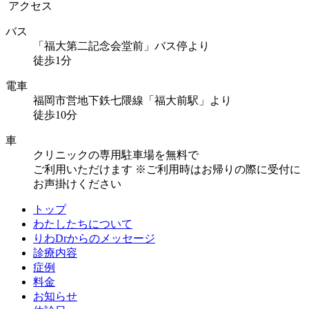
アクセス
バス
「福大第二記念会堂前」バス停より
徒歩1分
電車
福岡市営地下鉄七隈線「福大前駅」より
徒歩10分
車
クリニックの専用駐車場を無料で
ご利用いただけます
※ご利用時はお帰りの際に受付に
お声掛けください
トップ
わたしたちについて
りわDrからのメッセージ
診療内容
症例
料金
お知らせ