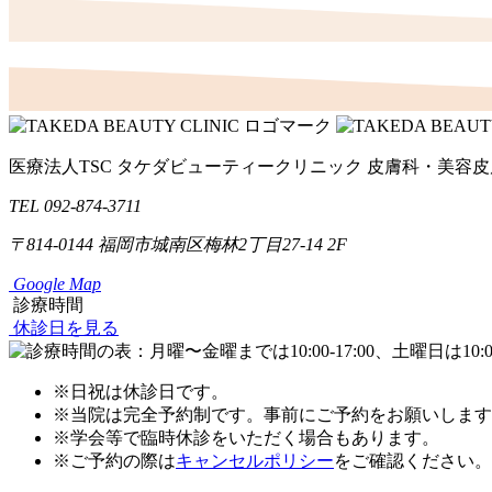
医療法人TSC
タケダビューティークリニック
皮膚科・美容皮
TEL 092-874-3711
〒814-0144
福岡市城南区梅林2丁目27-14 2F
Google Map
診療時間
休診日を見る
※日祝は休診日です。
※当院は完全予約制です。事前にご予約をお願いします
※学会等で臨時休診をいただく場合もあります。
※ご予約の際は
キャンセルポリシー
をご確認ください。