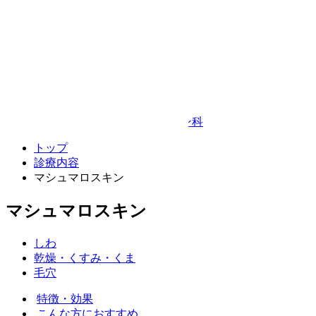
〒814-0144
福岡市城南区梅林2丁目27-14 2F
Google Map
© TAKEDA BEAUTY CLINIC
プライバシーポリシー
キャンセルポリシー
整形外科・リハビリテーション科
トップ
診療内容
マシュマロスキン
マシュマロスキン
しわ
乾燥・くすみ・くま
毛穴
特徴・効果
こんな方におすすめ