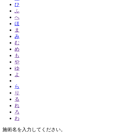
ひ
ふ
へ
ほ
ま
み
む
め
も
や
ゆ
よ
ら
り
る
れ
ろ
わ
施術名を入力してください。