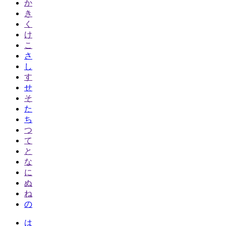
か
き
く
け
こ
さ
し
す
せ
そ
た
ち
つ
て
と
な
に
ぬ
ね
の
は