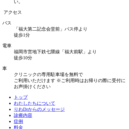
い。
アクセス
バス
「福大第二記念会堂前」バス停より
徒歩1分
電車
福岡市営地下鉄七隈線「福大前駅」より
徒歩10分
車
クリニックの専用駐車場を無料で
ご利用いただけます
※ご利用時はお帰りの際に受付に
お声掛けください
トップ
わたしたちについて
りわDrからのメッセージ
診療内容
症例
料金