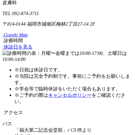
皮膚科
TEL 092-874-3711
〒814-0144
福岡市城南区梅林2丁目27-14 2F
Google Map
診療時間
休診日を見る
※日祝は休診日です。
※当院は完全予約制です。事前にご予約をお願いしま
す。
※学会等で臨時休診をいただく場合もあります。
※ご予約の際は
キャンセルポリシー
をご確認くださ
い。
アクセス
バス
「福大第二記念会堂前」バス停より