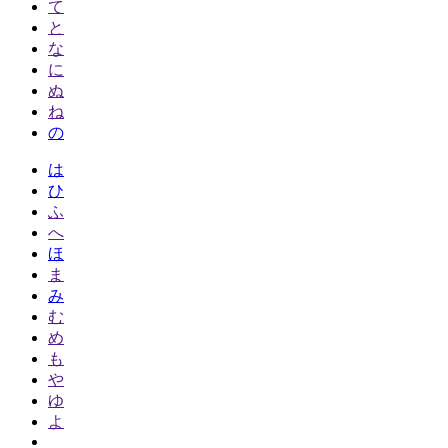
て
と
な
に
ぬ
ね
の
は
ひ
ふ
へ
ほ
ま
み
む
め
も
や
ゆ
よ