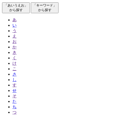
「あいうえお」
「キーワード」
から探す
から探す
あ
い
う
え
お
か
き
く
け
こ
さ
し
す
せ
そ
た
ち
つ