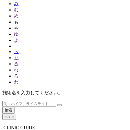
み
む
め
も
や
ゆ
よ
ら
り
る
れ
ろ
わ
施術名を入力してください。
close
CLINIC GUIDE