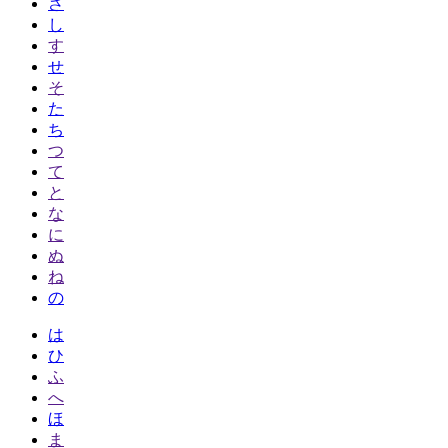
さ
し
す
せ
そ
た
ち
つ
て
と
な
に
ぬ
ね
の
は
ひ
ふ
へ
ほ
ま