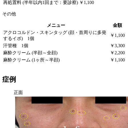
再処置料 (半年以内1回まで：要診察)
￥1,100
その他
メニュー
金額
アクロコルドン・スキンタッグ (顔・首周りに多発
￥1,100
するイボ) 1個
汗管種 1個
￥3,300
麻酔クリーム (半顔～全顔)
￥2,200
麻酔クリーム (1ヶ所～半顔)
￥1,100
症例
正面