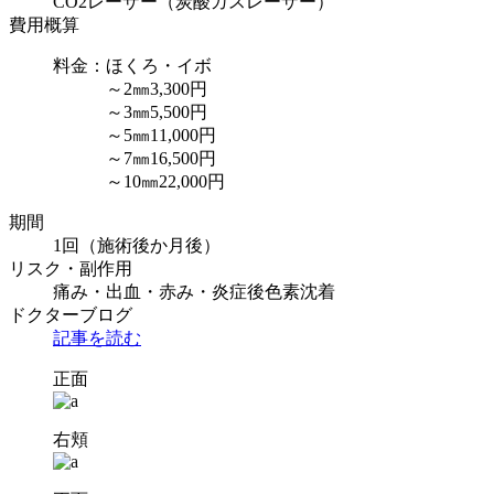
CO2レーザー（炭酸ガスレーザー）
費用概算
料金：ほくろ・イボ
～2㎜3,300円
～3㎜5,500円
～5㎜11,000円
～7㎜16,500円
～10㎜22,000円
期間
1回（施術後か月後）
リスク・副作用
痛み・出血・赤み・炎症後色素沈着
ドクターブログ
記事を読む
正面
右頬