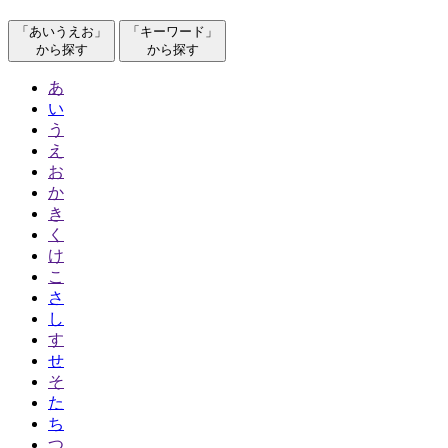
「あいうえお」
「キーワード」
から探す
から探す
あ
い
う
え
お
か
き
く
け
こ
さ
し
す
せ
そ
た
ち
つ