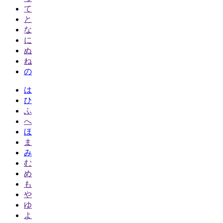
て
と
な
に
ぬ
ね
の
は
ひ
ふ
へ
ほ
ま
み
む
め
も
や
ゆ
よ