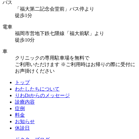
バス
「福大第二記念会堂前」バス停より
徒歩1分
電車
福岡市営地下鉄七隈線「福大前駅」より
徒歩10分
車
クリニックの専用駐車場を無料で
ご利用いただけます
※ご利用時はお帰りの際に受付に
お声掛けください
トップ
わたしたちについて
りわDrからのメッセージ
診療内容
症例
料金
お知らせ
休診日